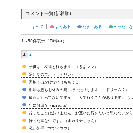
コメント一覧(新着順)
すべて
よくある
たまにある
めったにな
1
～
50
件表示（
79
件中）
1
2
子供は 友達と行きます。（きよママ）
嫌いなので。（ちぇりい）
家族で出かけない（ちちうし）
部活も塾もお休みの時に行ったりします。（ドリーム２）
最近は行ってないですが、二人で行くことがあります。（ボ
年に何回か（rixnaxta）
行ったことはありません。お互いに行きたいと思わないから
行った事ないです。（オカリナちゃん）
私が苦手（マツイママ）