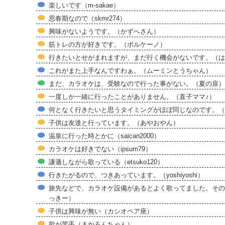
楽しいです（m-sakae）
思春期なので（skmr274）
興味がないようです。（かずへさん）
筋トレの方が好きです。（ボルケーノ）
行きたいとせがまれますが、まだ行く機会がないです。（は
これがまた上手なんですわぁ。（ムーミンとうちゃん）
まだ、カラオケは、受験なので行った事がない。（夏の扉）
一度しか一緒に行ったことがありません。（直子ママ♪）
何となく行きたいと思うタイミングがほぼ同じなのです。（
子供は友達と行っています。（あやおやん）
温泉に行った時とかに（saican2000）
カラオケは好きでない（ipsum79）
謙遜しながら歌っている（etsuko120）
行きたがるので、つきあっています。（yoshiyoshi）
旅先などで、カラオケ設備があるとよく歌ってました。その
っきー）
子供は興味が無い（カシオペア座）
歌が苦手（まかろんちゃん）