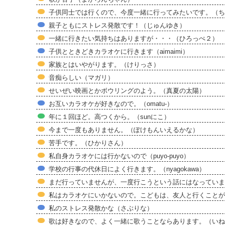
子供同士では行くので、今度一緒に行ってみたいです。（ち
親子ともにストレス発散です！（じゅんゆき）
一緒に行きたい気持ちはありますが・・・（ひろっぺ２）
子供とときどきカラオケに行きます（aimaimi）
家族とはいやがります。（けりっさ）
音痴らしい（マガリ）
せいぜい映画とかボウリングのよう。（真夏の太陽）
お互いカラオケが好きなので。（omatu-）
年に１回ほど。高つくから。（sunにこ）
今まで一度もありません。（ぽけもんいえるかな）
苦手です。（ひかりさん）
私自身カラオケには行かないので（puyo-puyo）
学校の行事の代休日によく行きます。（nyagokawa）
まだ行っていませんが、一度行こうという話にはなっていま
私はカラオケにいかないので。こどもは、友人と行くことが
私のストレス発散かな（さぶりな）
歌は好きなので、よく一緒に歌うことならあります。（いね