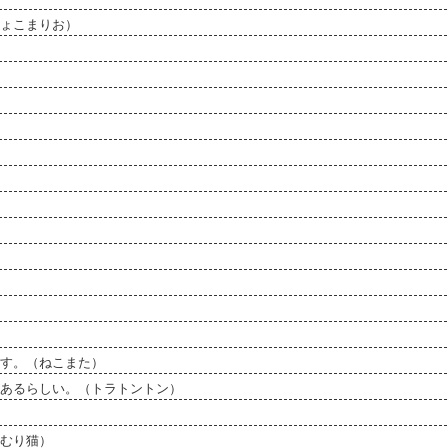
ょこまりお）
す。（ねこまた）
あるらしい。（トラトントン）
むり猫）