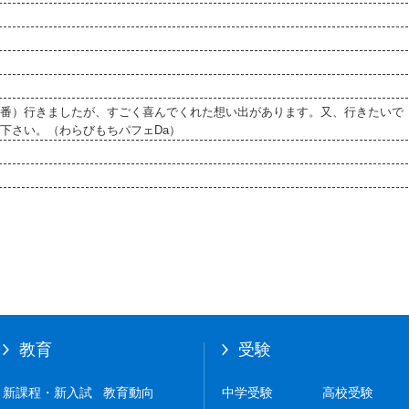
番）行きましたが、すごく喜んでくれた想い出があります。又、行きたいで
下さい。（わらびもちパフェDa）
教育
受験
新課程・新入試
教育動向
中学受験
高校受験