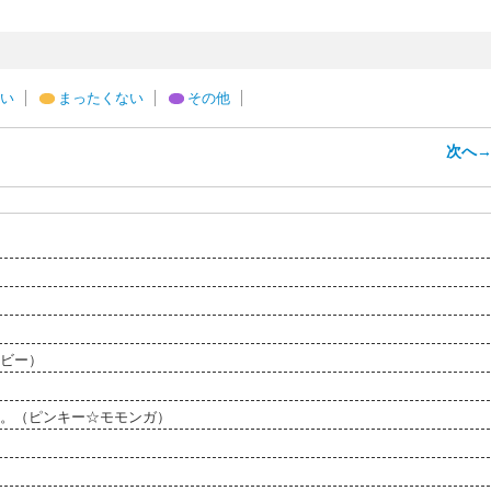
い
まったくない
その他
次へ
ビー）
。（ピンキー☆モモンガ）