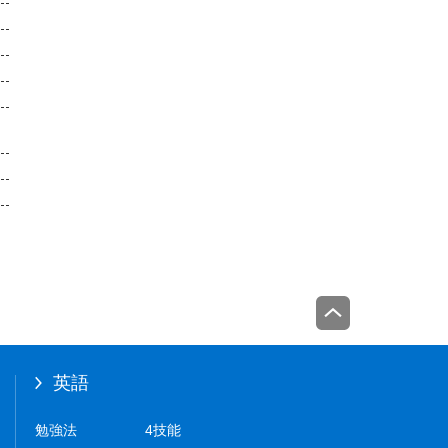
英語
勉強法
4技能