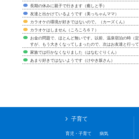
長期の休みに親子で行きます（癒しと手）
友達と出かけているようです（美っちゃんママ）
カラオケの環境が好きではないので。（カーズくん）
カラオケはしません（ころころ６７）
お金の問題で、ほとんど無いです。以前、温泉宿泊の時（定
すが、もう大きくなってしまったので、次はお友達と行って
家族では行かなくなりました（はなむぐりくん）
あまり好きではないようです（けやき坂さん）
子育て
育児・子育て
病気