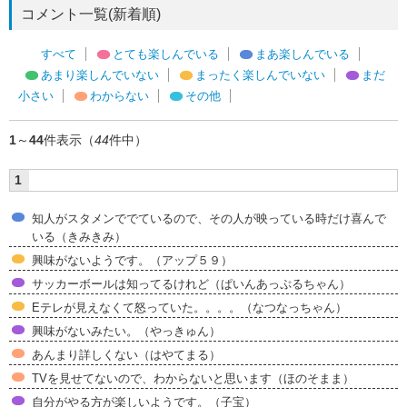
コメント一覧(新着順)
すべて
とても楽しんでいる
まあ楽しんでいる
あまり楽しんでいない
まったく楽しんでいない
まだ
小さい
わからない
その他
1
～
44
件表示（
44
件中）
1
知人がスタメンででているので、その人が映っている時だけ喜んで
いる（きみきみ）
興味がないようです。（アップ５９）
サッカーボールは知ってるけれど（ぱいんあっぷるちゃん）
Eテレが見えなくて怒っていた。。。。（なつなっちゃん）
興味がないみたい。（やっきゅん）
あんまり詳しくない（はやてまる）
TVを見せてないので、わからないと思います（ほのそまま）
自分がやる方が楽しいようです。（子宝）