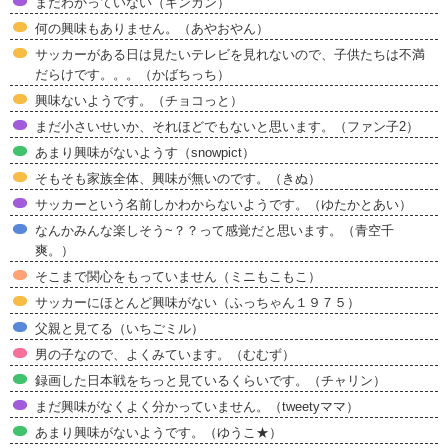
まだわかっていない（キンカン）
何の興味もありません。（あやおやん）
サッカーがある日は見たいテレビを見れないので、子供たちは不満
だらけです。。。（かばちっち）
興味ないようです。（チョコっと）
まだ小さいせいか、それほどでもないと思います。（ファン子2）
あまり興味がないようす（snowpict）
そもそも家族全体、興味が無いのです。（きぬ）
サッカーという名前しかわからないようです。（ゆたかとあい）
なんかみんな楽しそう~？？って感覚だと思います。（青空千
爽。）
そこまで関心をもっていません（ミニもこもこ）
サッカーにほとんど興味がない（ふっちゃん１９７５）
父親と見てる（いちごミル）
男の子なので、よくみています。（むむず）
録画した日本戦をちっと見ているくらいです。（チャリン）
まだ興味がなくよく分かっていません。（tweetyママ）
あまり興味がないようです。（ゆうこ★）