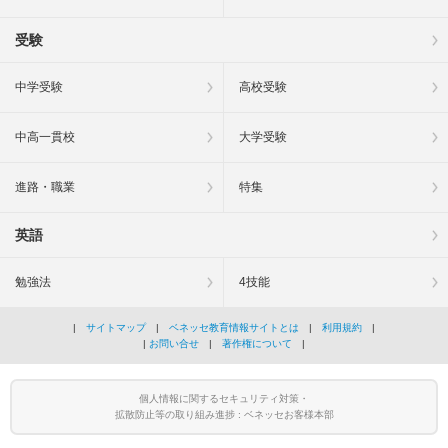
受験
中学受験
高校受験
中高一貫校
大学受験
進路・職業
特集
英語
勉強法
4技能
|
サイトマップ
|
ベネッセ教育情報サイトとは
|
利用規約
|
|
お問い合せ
|
著作権について
|
個人情報に関するセキュリティ対策・
拡散防止等の取り組み進捗 : ベネッセお客様本部