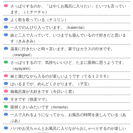
さっぱりするのか、「はやくお風呂に入りたい」といつも言ってい
ます。（ミナーチャ）
よく歌を歌っている（チコリン）
一人でのんびり入っています。（kaien-tai）
妹と二人で入っていて、いつまでも遊んでいるので好きだと思いま
す（きみきみ）
温泉に行きたいと時々言います。家ではカラスの行水です。
（oranglaut）
さっぱりするので、気持ちいいけど、たまに面倒に思うようです。
（ayayann）
妹と遊びながら入るのが楽しいようです（てる１２０６）
はいるまでが、めんどくさがります。（子宝）
御風呂屋が大好きです（今日いく君）
すきです（快楽ママ）
面倒くさいみたいです（rixnaxta）
一人で入れるようになってから、お風呂の時間を楽しんでいる（あ
ぷあ）
パパやお兄ちゃんとお風呂に入りながらおしゃべりするのが楽しい