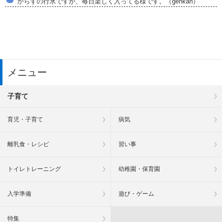
からすの行水ですが、毎日楽しく入ってる様です。（genkan）
メニュー
子育て
育児・子育て
病気
離乳食・レシピ
習い事
トイレトレーニング
幼稚園・保育園
入学準備
遊び・ゲーム
特集