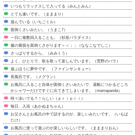
いつもリラックスして入ってる（みんとみん）
とても速いです。（まままり）
遊んでいる（いちごミル）
面倒くさいみたい。（うまこ7）
一日に複数回入ることも。（杉並パラダイス）
服の着脱を面倒くさがります＞＜；；（ななこなでしこ）
さっぱりするから。（みみくう）
よく、ひとりで、歌を歌って楽しんでいます。（荒野のバラ）
遊ぶほうに夢中です、（ファインサンキュー）
長風呂です。（メグラン）
お風呂に入ること自体が面倒くさいみたいで、湯船につかるどころ
かシャワーだけですぐに出てきてしまいます。（mamapanda）
時々泳いでる？！らしい（ｐｒｉｐｒｉ）
毎日、入浴（あかぬまちゃん）
お父さんとお風呂の中で話するのが、楽しいみたいです。（いもば
たけ）
お風呂に使って遊ぶのが楽しいらしいです。（まままりおん）