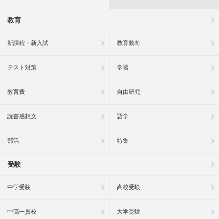
教育
新課程・新入試
教育動向
テスト対策
学習
教育費
自由研究
読書感想文
語学
部活
特集
受験
中学受験
高校受験
中高一貫校
大学受験