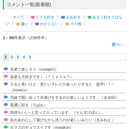
コメント一覧(新着順)
すべて
とても好き
まあ好き
あまり好きではな
い
嫌い
わからない
その他
1
～
50
件表示（
236
件中）
次へ→
1
2
3
4
5
兄弟で楽しそう（snowpict）
温泉も大好きです！（＊ｔａｎａ＊）
入ると長いけど、見たいテレビがあったりすると、超早い！！
（koneco）
兄妹で競い合って水遊びをするのが楽しいようです。（きゆ92）
普通に好き（ろばお）
気持ちいい~と言って入っています。（とんすけぼん）
あわあわにして遊びながら洗うのが楽しいみたい（きみねえ）
カラスのギョウスイです（miwakon）