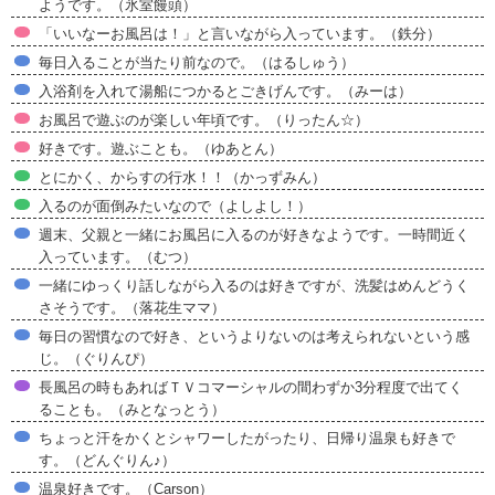
ようです。（氷室饅頭）
「いいなーお風呂は！」と言いながら入っています。（鉄分）
毎日入ることが当たり前なので。（はるしゅう）
入浴剤を入れて湯船につかるとごきげんです。（みーは）
お風呂で遊ぶのが楽しい年頃です。（りったん☆）
好きです。遊ぶことも。（ゆあとん）
とにかく、からすの行水！！（かっずみん）
入るのが面倒みたいなので（よしよし！）
週末、父親と一緒にお風呂に入るのが好きなようです。一時間近く
入っています。（むつ）
一緒にゆっくり話しながら入るのは好きですが、洗髪はめんどうく
さそうです。（落花生ママ）
毎日の習慣なので好き、というよりないのは考えられないという感
じ。（ぐりんぴ）
長風呂の時もあればＴＶコマーシャルの間わずか3分程度で出てく
ることも。（みとなっとう）
ちょっと汗をかくとシャワーしたがったり、日帰り温泉も好きで
す。（どんぐりん♪）
温泉好きです。（Carson）