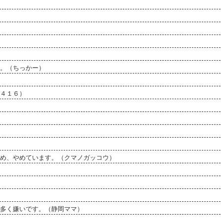
。（ちっかー）
４１６）
め、やめています。（クマノガッコウ）
多く嫌いです。（静岡ママ）