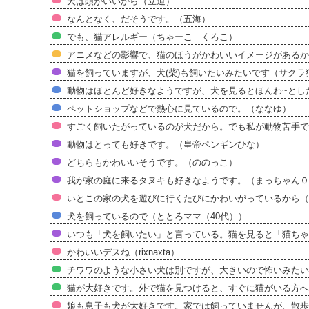
犬は頭がいいから（立道）
なんとなく、だそうです。（五海）
でも、猫アレルギー（ちゃーこ くろこ）
アニメなどの影響で、猫のほうがかわいいイメージがあるか
猫を飼っていますが、犬(柴)も飼いたいみたいです（サクラ
動物はほとんど好きなようですが、犬を見るとほんわ~とした顔
ペットショップなどで熱心に見ているので。（ななゆ）
すごく飼いたがっているのが犬だから。でも私が動物苦手で
動物はとっても好きです。（皇帝ペンギンひな）
どちらもかわいいそうです。（ののっこ）
我が家の庭に来るタヌキも好きなようです。（まっちゃん０
いとこの家の犬を遊びに行くたびにかわいがっているから（
犬を飼っているので（ととろママ（40代））
いつも「犬を飼いたい」と言っている。猫を見ると「猫ちゃ
かわいいデスね（rixnaxta）
チワワのような小さい犬は別ですが、大きいので怖いみたい
猫が大好きです。外で猫を見つけると、すぐに猫がいる方へ
娘も息子も犬が大好きです。家では飼っていませんが、散歩