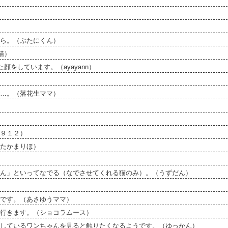
ら。（ぶたにくん）
猫）
をしています。（ayayann）
…。（落花生ママ）
９１２）
たかまりほ）
ん」といってなでる（なでさせてくれる猫のみ）。（うずだん）
です。（あさゆうママ）
行きます。（ショコラムース）
しているワンちゃんを見ると触りたくなるようです。（ゆっかん）