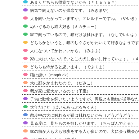
あまりどちらも得意でないかも（＊ｔａｎａ＊）
病気で飼えないのが残念です。（みきまや）
犬を飼いたがっていますが、アレルギーですね。（やいき）
ぬいぐるみも猫大好き（ミカチュー）
家で飼っているので、猫だけは触れます。（なしでいいよ）
どちらかというと、猫のしぐさがかわいくて好きなようです
人になついてかわいいから。（みぶぶ）
家に犬はいないのでいとこの犬に会いに行っています。（４
どちらも怖がると思います。（でぶくま）
猫は嫌い（magduck）
犬に顔をかまれたので。（だみこ）
我が家に愛犬がいるので（子宝）
子供は動物を飼いたいようですが、両親とも動物が苦手なた
犬年だけど（ぱいんあっぷるちゃん）
散歩中の犬に触れるが猫は触れないから（どうどうどう）
見る度に、見たものを欲しがります。（ちっぱんでえる）
家の前が人も犬も散歩をする人が多いので、犬に会う機会が