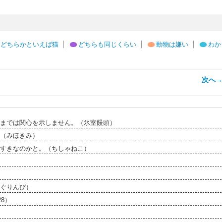
どちらかといえば猫
どちらも同じくらい
動物は嫌い
わか
次へ
までは関心を示しません。（氷室饅頭）
（みほきみ）
すきなのかと。（ちしゃねこ）
ぐりんぴ）
28）