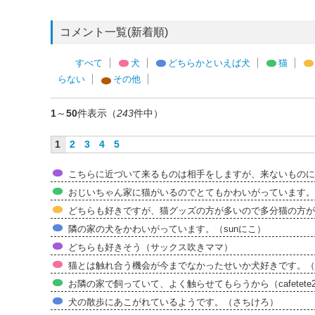
コメント一覧(新着順)
すべて
犬
どちらかといえば犬
猫
らない
その他
1
～
50
件表示（
243
件中）
1
2
3
4
5
こちらに近づいて来るものは相手をしますが、来ないものに
おじいちゃん家に猫がいるのでとてもかわいがっています。
どちらも好きですが、猫グッズの方が多いので多分猫の方が
隣の家の犬をかわいがっています。（sunにこ）
どちらも好きそう（サックス吹きママ）
猫とは触れ合う機会が今までなかったせいか犬好きです。（
お隣の家で飼っていて、よく触らせてもらうから（cafetete
犬の散歩にあこがれているようです。（さちけろ）