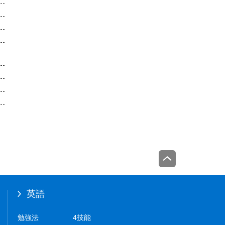
英語
勉強法
4技能