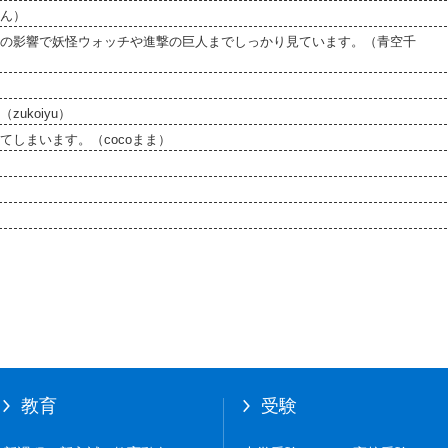
ん）
の影響で妖怪ウォッチや進撃の巨人までしっかり見ています。（青空千
ukoiyu）
しまいます。（cocoまま）
教育
受験