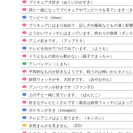
プリキュア大好き（ぬくいのがすき）
姉と一緒になってプリキュアやワンピースを見ています（き
ワンピース（tinux）
プリキュアにはまり始めて、話し方や服装などもの凄く影響
ようかいウォッチにはまっています。終わりの体操（ダンス
アニメ好きです。（アップ５９）
テレビを自分でつけてみています。（ようも）
ドラえもんの前から動かない（親子でまっちゃ）
アンパンマン（くまち）
平和的なものが好きなようです。戦うのは怖いからダメらしい
妖怪ウォッチが今、大好きです。（あやおやん）
アンパンマンが好きです（ファン子2）
上の子と一緒に見ています。（ぱんたこ）
好きなテレビたくさんです！最近は妖怪ウォッチにはまって
ポケモンがすき（snowpict）
テレビアニメはよく見てます。（キンカン）
全然まんがを見ません。（ED）