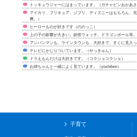
トッキュウジャーにはまっています。（ガチャピンおかあさ
アイカツ、プリキュア、ジブリ、ディズニーはもちろん、兄
爽。）
ヒーローものが好きです（ののっこ）
上の子の影響が大きい。妖怪ウォッチ、ドラゴンボール等。（z
アンパンマンも、ラインタウンも、大好きで、すぐに見入って
テレビにかじりついています。（やっきゅん）
ドラえもんだけは大好きです。（コラショコラショ）
お姉ちゃんと一緒によく見ています。（yoshibee）
子育て