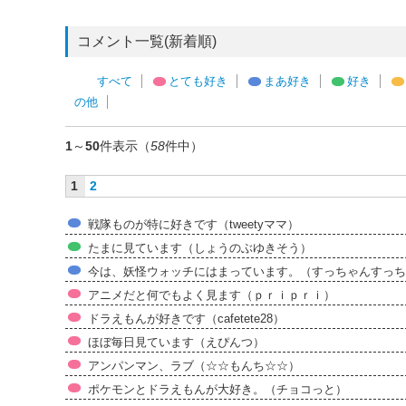
コメント一覧(新着順)
すべて
とても好き
まあ好き
好き
の他
1
～
50
件表示（
58
件中）
1
2
戦隊ものが特に好きです（tweetyママ）
たまに見ています（しょうのぶゆきそう）
今は、妖怪ウォッチにはまっています。（すっちゃんすっち
アニメだと何でもよく見ます（ｐｒｉｐｒｉ）
ドラえもんが好きです（cafetete28）
ほぼ毎日見ています（えぴんつ）
アンパンマン、ラブ（☆☆もんち☆☆）
ポケモンとドラえもんが大好き。（チョコっと）