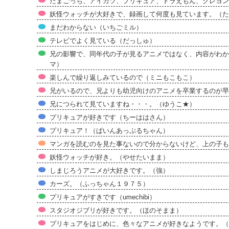
たまごっち、アイカツ、プリキュア、ドラえもん、クレヨン
妖怪ウォッチが大好きで、録画して何度も見ています。（た
まだわからない（いちごミル）
テレビでよく見ている（だっしゅ）
兄の影響で、同年代の子が見るアニメではなく、内容がわか
マ）
楽しんで繰り返しみているので（ミニもこもこ）
兄がいるので、兄よりも幼児向けのアニメを卒業するのが早
兄につられて見ていますね・・・。（ゆうこ★）
プリキュアが好きです（ちーははさん）
プリキュア！（ぱいんあっぷるちゃん）
マンガを読むのを見た事ないので分からないけど、上の子も
妖怪ウォッチが好き。（やせたいまま）
しまじろうアニメが大好きです。（強）
カーズ。（ふっちゃん１９７５）
プリキュアがすきです（umechibi）
スタジオジブリが好きです。（ほのそまま）
プリキュアをはじめに、色々なアニメが好きなようです。（Wh