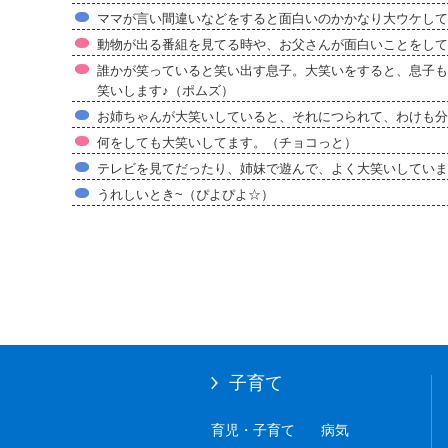
ママが言い間違いなどをすると面白いのかかなり大ウケして
動物が出る番組を見てる時や、お父さんが面白いことをしてい
誰かが笑っていると笑い出す息子。大笑いをすると、息子も
笑いします♪（ポムズ）
お姉ちゃんが大笑いしていると、それにつられて、わけも分
何をしても大笑いしてます。（チョコっと）
テレビを見てだったり、姉妹で遊んで、よく大笑いしていま
うれしいとき~（ぴよぴよ☆）
子育て
育児・子育て
病気