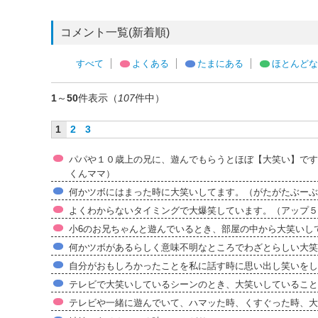
コメント一覧(新着順)
すべて
よくある
たまにある
ほとんどな
1
～
50
件表示（
107
件中）
1
2
3
パパや１０歳上の兄に、遊んでもらうとほぼ【大笑い】です。
くんママ）
何かツボにはまった時に大笑いしてます。（がたがたぶーぶ
よくわからないタイミングで大爆笑しています。（アップ５
小6のお兄ちゃんと遊んでいるとき、部屋の中から大笑いし
何かツボがあるらしく意味不明なところでわざとらしい大笑
自分がおもしろかったことを私に話す時に思い出し笑いをし
テレビで大笑いしているシーンのとき、大笑いしていること
テレビや一緒に遊んでいて、ハマッた時、くすぐった時、大