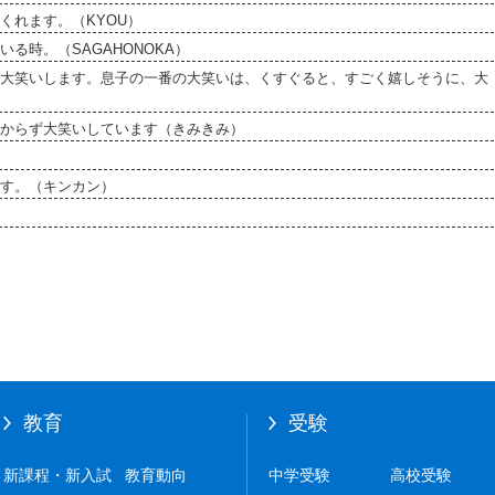
くれます。（KYOU）
る時。（SAGAHONOKA）
大笑いします。息子の一番の大笑いは、くすぐると、すごく嬉しそうに、大
からず大笑いしています（きみきみ）
す。（キンカン）
教育
受験
新課程・新入試
教育動向
中学受験
高校受験