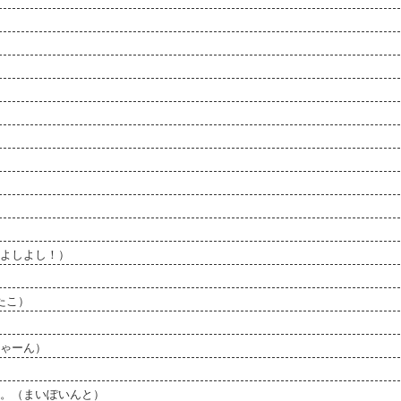
よしよし！）
たこ）
ゃーん）
。（まいぽいんと）