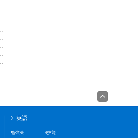
英語
勉強法
4技能