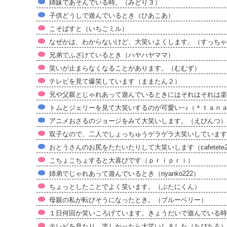
姉妹であそんでいる時。（みどり３）
子供どうしで遊んでいるとき（ひあこあ）
こそばすと（いちごミル）
なぜかは、わからないけど、大笑いよくします。（すっちゃ
兄弟でふざけているとき（ハヤハヤママ）
笑いが止まらなくなることがあります。（むむず）
テレビを見て爆笑しています（ままたん２）
兄や父親とじゃれあって遊んでいるときにはそれはそれは楽
トムとジェリーを見て大笑いするのが可愛い~♪（＊ｔａｎ
アニメおさるのジョージをみて大笑いします。（えぴんつ）
双子なので、二人でしょっちゅうゲラゲラ大笑いしています
おとうさんのお尻をたたいたりして大笑いします（cafetete
こちょこちょすると大喜びです（ｐｒｉｐｒｉ）
姉弟でじゃれあって遊んでいるとき（nyanko222）
ちょっとしたことでよく笑います。（ぶたにくん）
母親の私が転びそうになったとき。（ブルーベリー）
１日何回か笑いころげています。きょうだいで遊んでいる時
テレビを見たり、楽しかったら大笑いしました（ちびちろ）