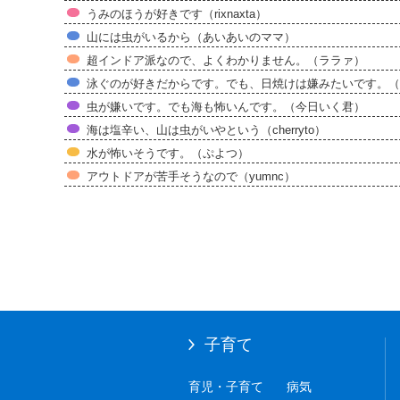
うみのほうが好きです（rixnaxta）
山には虫がいるから（あいあいのママ）
超インドア派なので、よくわかりません。（ララァ）
泳ぐのが好きだからです。でも、日焼けは嫌みたいです。（
虫が嫌いです。でも海も怖いんです。（今日いく君）
海は塩辛い、山は虫がいやという（cherryto）
水が怖いそうです。（ぷよつ）
アウトドアが苦手そうなので（yumnc）
子育て
育児・子育て
病気