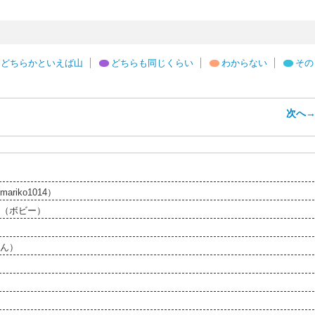
どちらかといえば山
どちらも同じくらい
わからない
その
次へ
iko1014）
（ボビー）
ん）