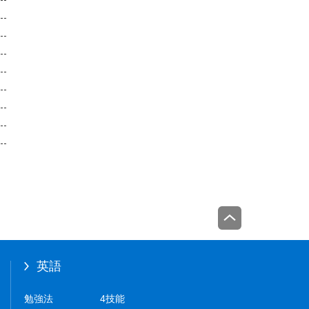
英語
勉強法
4技能