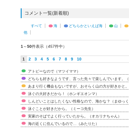
コメント一覧(新着順)
すべて
海
どちらかといえば海
山
他
1
～
50
件表示（
457
件中）
1
2
3
4
5
6
7
8
9
10
アトピーなので（マツイママ）
どちらも好きなようです、言った先々で楽しんでいます。（mar
あまり行く機会もないですが、おそらく山の方が好きかと。
泳ぐの大好きだから！（ホンギエオンマ）
しんどいことはしたくない性格なので、海かな？（まゆっく
泳ぐことが好きだから。（ミーコ先生）
実家のそばでよく行っていたから。（オカリナちゃん）
海の近くに住んでいるので…（みたりた）