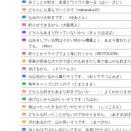
泳ぐことが好き。友達とワイワイ遊べる（はい・さい）
どちらにも喜んでいくので（nakanaka10）
なみのりが好きです。（ゆあとん）
釣りができるから（大阪商人）
どちらもあまり行っていないから（きょうはぱぱ）
山歩きしている間は小さい頃から機嫌よく、あまり疲れたと
でも。（Ako）
釣りとかドライブでよく海に行くから（MOTOLION）
実家が田舎なので川で泳ぐのも好きだし海で遊ぶのも好きだ
泳げるから。（ドリーム２）
山は虫がいるから嫌だそうです。（めぐママつよみき）
毎年キャンプに行くので（とまとまま）
どちらも好きかあまり好きでないか・・・。よくわかりませ
泳げないから山がいいそうです（ろばお）
海はべたべたするのでいやだそうです。（しっこさん）
どちらも行ったことがないので分かりません。（あずきぽぽ
川があるので、山が良いそうです。（まーぴち）
泳ぐわけではないみたいですが、水遊びがたのしいらしい（