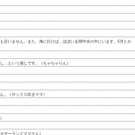
も言いません。また、海に行けば、ほぼいる間中水の中にいます。5月とか
し…という感じです。（ちゃちゃりん）
ん。（サックス吹きママ）
）
ネザーランドママさん）