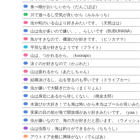
食べ物がおいしいから（だんごぱぱ）
川で遊べるし空気が良いから（ルルルっち）
虫や蛇のいる山より好きみたいです。（天然はは）
山は虫が多いので嫌い。。。らしいです（BUBUHANA）
魚がすきなので、磯遊びが好きです。（ヒソカママ）
平坦な道が好きなようです（フライト）
山は、つかれるから。（koorapo）
泳ぐのが好きなので（かぶれた）
山は疲れるから（あたしちゃん）
結構泳げるし、山を登るのも早いです（ドライブカー）
虫が嫌いで大騒ぎだから（まくりょん）
山は身近にあるから珍しくない。（桃金太郎）
水遊びが大好き！でも海は怖いから本当はプールが良いみたい
実家の目の前が海で開放感があり好きみたいです。（yaa.）
虫が嫌いなので、海の方が好きだと思います。（ウメッシュ
山は虫取り，海は釣りができるから（ちちうし）
アウトドア全般に興味がない（でんばあ）