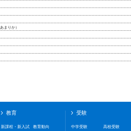
あまりか）
教育
受験
新課程・新入試
教育動向
中学受験
高校受験