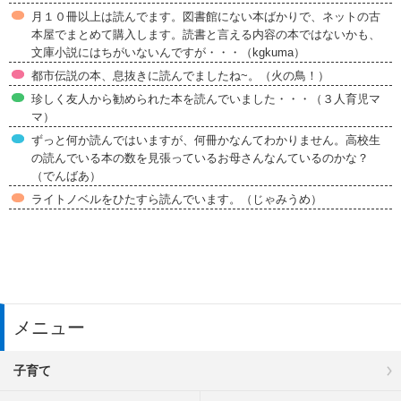
月１０冊以上は読んでます。図書館にない本ばかりで、ネットの古
本屋でまとめて購入します。読書と言える内容の本ではないかも、
文庫小説にはちがいないんですが・・・（kgkuma）
都市伝説の本、息抜きに読んでましたね~。（火の鳥！）
珍しく友人から勧められた本を読んでいました・・・（３人育児マ
マ）
ずっと何か読んではいますが、何冊かなんてわかりません。高校生
の読んでいる本の数を見張っているお母さんなんているのかな？
（でんばあ）
ライトノベルをひたすら読んでいます。（じゃみうめ）
メニュー
子育て