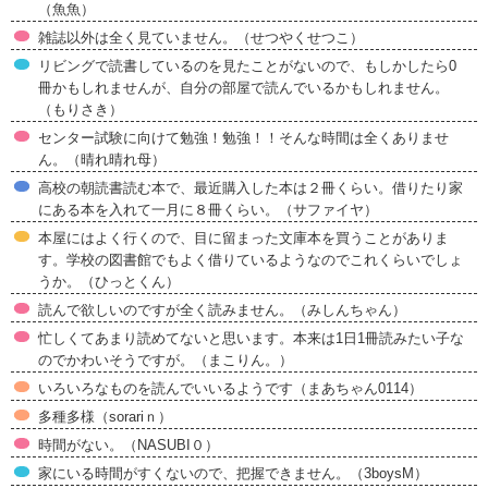
（魚魚）
雑誌以外は全く見ていません。（せつやくせつこ）
リビングで読書しているのを見たことがないので、もしかしたら0
冊かもしれませんが、自分の部屋で読んでいるかもしれません。
（もりさき）
センター試験に向けて勉強！勉強！！そんな時間は全くありませ
ん。（晴れ晴れ母）
高校の朝読書読む本で、最近購入した本は２冊くらい。借りたり家
にある本を入れて一月に８冊くらい。（サファイヤ）
本屋にはよく行くので、目に留まった文庫本を買うことがありま
す。学校の図書館でもよく借りているようなのでこれくらいでしょ
うか。（ひっとくん）
読んで欲しいのですが全く読みません。（みしんちゃん）
忙しくてあまり読めてないと思います。本来は1日1冊読みたい子な
のでかわいそうですが。（まこりん。）
いろいろなものを読んでいいるようです（まあちゃん0114）
多種多様（sorariｎ）
時間がない。（NASUBI０）
家にいる時間がすくないので、把握できません。（3boysM）