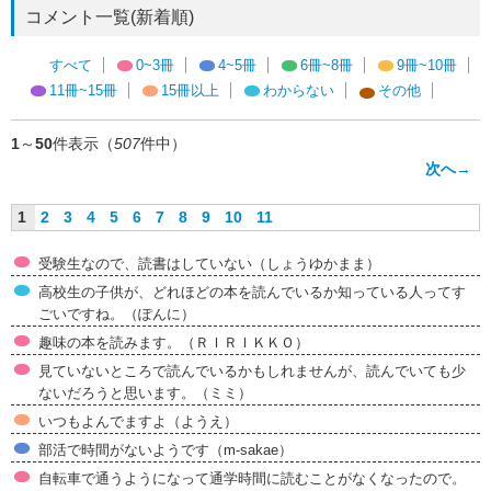
コメント一覧(新着順)
すべて
0~3冊
4~5冊
6冊~8冊
9冊~10冊
11冊~15冊
15冊以上
わからない
その他
1
～
50
件表示（
507
件中）
次へ→
1
2
3
4
5
6
7
8
9
10
11
受験生なので、読書はしていない（しょうゆかまま）
高校生の子供が、どれほどの本を読んでいるか知っている人ってす
ごいですね。（ぽんに）
趣味の本を読みます。（ＲＩＲＩＫＫＯ）
見ていないところで読んでいるかもしれませんが、読んでいても少
ないだろうと思います。（ミミ）
いつもよんでますよ（ようえ）
部活で時間がないようです（m-sakae）
自転車で通うようになって通学時間に読むことがなくなったので。