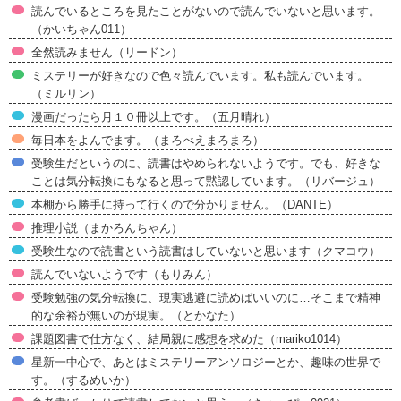
読んでいるところを見たことがないので読んでいないと思います。
（かいちゃん011）
全然読みません（リードン）
ミステリーが好きなので色々読んでいます。私も読んでいます。
（ミルリン）
漫画だったら月１０冊以上です。（五月晴れ）
毎日本をよんでます。（まろべえまろまろ）
受験生だというのに、読書はやめられないようです。でも、好きな
ことは気分転換にもなると思って黙認しています。（リバージュ）
本棚から勝手に持って行くので分かりません。（DANTE）
推理小説（まかろんちゃん）
受験生なので読書という読書はしていないと思います（クマコウ）
読んでいないようです（もりみん）
受験勉強の気分転換に、現実逃避に読めばいいのに…そこまで精神
的な余裕が無いのが現実。（とかなた）
課題図書で仕方なく、結局親に感想を求めた（mariko1014）
星新一中心で、あとはミステリーアンソロジーとか、趣味の世界で
す。（するめいか）