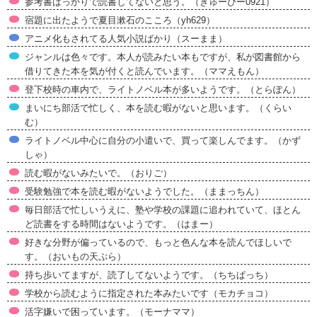
参考書ばっかりで読書してないと思う。（きゅーぴー0921）
宿題に出たようで夏目漱石のこころ（yh629）
アニメ化もされてる人気小説ばかり（スーまま）
ジャンルは色々です。本人が読みたい本もですが、私が図書館から
借りてきた本を気が付くと読んでいます。（ママえもん）
登下校時の車内で、ライトノベル本が多いようです。（とらぽん）
まいにち部活で忙しく、本を読む暇がないと思います。（くらい
む）
ライトノベル中心に自分の小遣いで、買って楽しんでます。（かず
しゃ）
読む暇がないみたいで。（おりご）
受験勉強で本を読む暇がないようでした。（ままっちん）
毎日部活で忙しいうえに、塾や学校の課題に追われていて、ほとん
ど読書をする時間はないようです。（はまー）
好きな分野が偏っているので、もっと色んな本を読んでほしいで
す。（おいもの天ぷら）
持ち歩いてますが、読了してないようです。（ちちぱっち）
学校から読むように指定された本みたいです（モカチョコ）
活字嫌いで困っています。（モーナママ）