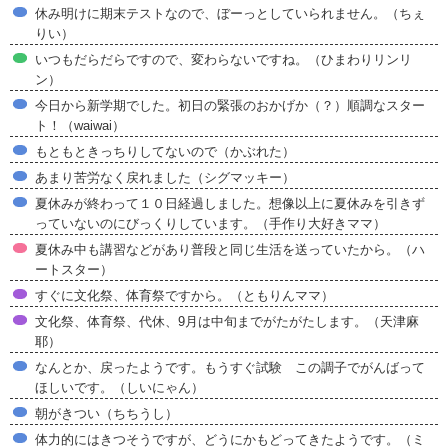
休み明けに期末テストなので、ぼーっとしていられません。（ちぇ
りい）
いつもだらだらですので、変わらないですね。（ひまわりリンリ
ン）
今日から新学期でした。初日の緊張のおかげか（？）順調なスター
ト！（waiwai）
もともときっちりしてないので（かぶれた）
あまり苦労なく戻れました（シグマッキー）
夏休みが終わって１０日経過しました。想像以上に夏休みを引きず
っていないのにびっくりしています。（手作り大好きママ）
夏休み中も講習などがあり普段と同じ生活を送っていたから。（ハ
ートスター）
すぐに文化祭、体育祭ですから。（ともりんママ）
文化祭、体育祭、代休、9月は中旬までがたがたします。（天津麻
耶）
なんとか、戻ったようです。もうすぐ試験 この調子でがんばって
ほしいです。（しいにゃん）
朝がきつい（ちちうし）
体力的にはきつそうですが、どうにかもどってきたようです。（ミ