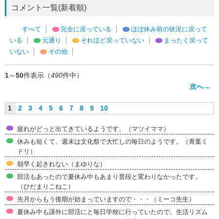
コメント一覧(新着順)
すべて
完全に戻っている
ほぼ休み前の状況に戻って
いる
元通り
それほど戻っていない
まったく戻って
いない
その他
1
～
50
件表示（
490
件中）
次へ→
1
2
3
4
5
6
7
8
9
10
疲れがどっと出てきているようです。（マツイママ）
休みも短くて、週末は文化祭で大忙しの毎日のようです。（青葉ミ
ドリ）
朝早く起きれない（まゆりな）
部活もあったので夏休み中もあまり普段と変わりなかったです。
（ひだまりこねこ）
先月からもう後期が始まっていますので・・・（ミーコ先生）
夏休み中も課外に部活にと毎日学校に行っていたので、生活リズム