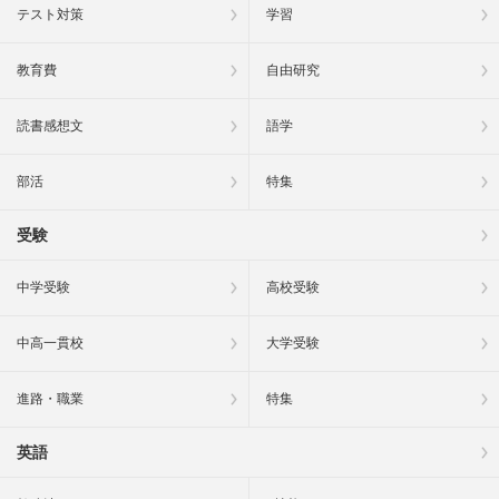
テスト対策
学習
教育費
自由研究
読書感想文
語学
部活
特集
受験
中学受験
高校受験
中高一貫校
大学受験
進路・職業
特集
英語