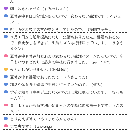
ん）
朝、起きれません（すみっちょん）
夏休み中もほぼ部活があったので 変わらない生活です（SSジュ
ンコ）
むしろ休み後半の方が早起きしていたので。（筋肉マッチョ）
９月１日から通常授業になり、短縮もありません。部活もあるの
で、夜更かしもできず、生活リズムもほぼ戻っています。（うきう
きクン）
夏休み中も休み前とあまり変わらない生活パターンだったので、今
日もいつもどおりに起きて学校に行きました。（みーsuke）
夜ふかしが治りません（あゆゆめ）
夏休み中も部活があったので！（うさこまま）
部活や体育祭の練習で学校に行っていたので。（ぜみ）
学校が始まり半月以上になるのでほぼ元に戻っています。（なっち
ゃん311）
８月１７日から新学期が始まったので既に通常モードです。（この
ちぃ）
とりあえず通ている（まかろんちゃん）
大丈夫です！（anorange）