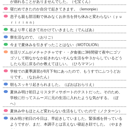
が崩れることがありませんでした。（七宝くん）
寝だめできたのか自分で起きてきます。（lemonpie）
息子も親も部活動で休みなくお弁当を持ち休みと変わらない（ｙｕ
ｒｉｒｉｎｎ）
私より早く起きて出かけていきました（でんばあ）
寮生活なので。（おりご）
今まで夏休みを引きずったことはない（MOTOLION）
生活リズムがメチャクチャです・・夕食後に3時間寝て夜中にゴソ
ゴソして朝なかなか起きれないそんな生活を中３からしているどう
したら元に戻るのか教えてほしい。（ひろママン）
学校での夏季講習が8月下旬にあったので、もうすでにふつうどお
りです。（なおみたん）
朝もスッキリ起きられました。（ぱおぱおらりえ）
夏休み明け初日よりスタディサポートのテストだった。そのため、
学校に行ってスムーズに元の生活に入れたような気がする。（ぽ
へ）
夏休み中もほとんど変わらない生活をしていたので（ノクターン）
休み明け初日の今日は、早起きしていました。緊張感を持っている
ようですが、まだ、本調子とは言えない寝起き顔でした。（やまき