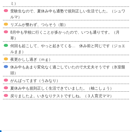
ミ）
受験生なので、夏休み中も通塾で規則正しい生活でした。（シュワ
ルマ）
リズムが整わず、つらそう（歓）
8月中も学校に行くことが多かったので、いつも通りです。（月
草）
何回も起こして、やっと起きてくる… 休み前と同じです（ジョエ
ルまま）
夜更かしし過ぎ（ｍｇ）
休み中もあまり変化なく過ごしていたので大丈夫そうです（氷室饅
頭）
がんばってます（うみなり）
夏休み中も規則正しく生活できていました。（柚こしょう）
戻りましたよ。いきなりテストですしね。（３人育児ママ）