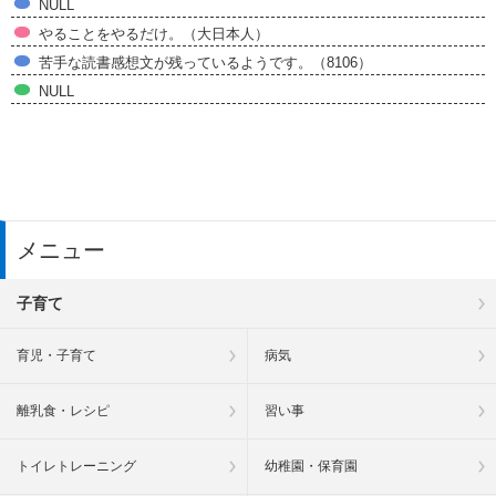
NULL
やることをやるだけ。（大日本人）
苦手な読書感想文が残っているようです。（8106）
NULL
メニュー
子育て
育児・子育て
病気
離乳食・レシピ
習い事
トイレトレーニング
幼稚園・保育園