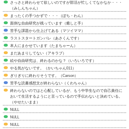
さっさと終わらせて欲しいのですが部活が忙しくてなかなか・・・
（みしんちゃん）
まったくの手つかずで・・・（ぽち・わん）
面倒な自由研究が残っています（癒しと手）
苦手な課題から仕上げてある（マツイママ）
ラストスタートガンバレ（あさくんです）
本人にまかせています（たまちゃーん）
まだあまりしてない（アキラブ）
絵や自由研究は、終わるのかな？（いろいろです）
やる気がないです。（かいちゃん011）
ぎりぎりに終わりそうです。（Carson）
苦手な読書感想文が終わらない（くわちゃん）
終わらないのではと心配しているが、もう中学生なので自己責任に
おいて生活するようにと言っているので手伝わないと決めている。
（やせたいまま）
NULL
NULL
NULL