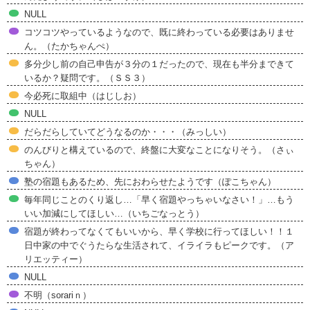
NULL
コツコツやっているようなので、既に終わっている必要はありませ
ん。（たかちゃんぺ）
多分少し前の自己申告が３分の１だったので、現在も半分まできて
いるか？疑問です。（ＳＳ３）
今必死に取組中（はじしお）
NULL
だらだらしていてどうなるのか・・・（みっしい）
のんびりと構えているので、終盤に大変なことになりそう。（さぃ
ちゃん）
塾の宿題もあるため、先におわらせたようです（ぽこちゃん）
毎年同じことのくり返し…「早く宿題やっちゃいなさい！」…もう
いい加減にしてほしい…（いちごなっとう）
宿題が終わってなくてもいいから、早く学校に行ってほしい！！１
日中家の中でぐうたらな生活されて、イライラもピークです。（ア
リエッティー）
NULL
不明（sorariｎ）