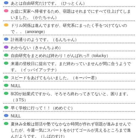
あとは自由研究だけです。（ひっとくん）
お盆に実家へ帰省するため、宿題はそれまでにすべて仕上げてしま
いました。（かたちゃん）
ドリル関係は進んでますが、研究系にまったく手をつけてないの
で．．（anorange）
計画通りのようです。（るんちゃん）
わからない（きゃんちょめ）
自由研究をまとめれば終わり！がんばれっ!!（tolucky）
来週の登校日に提出です。まだ終わっていませんが間に合うようで
す。（イッパイアッテナ）
スピードをあげてもらいました。（キーパー君）
NULL
8/20が始業式ですから、そろそろ終わってきてないと、困ります。
（３TS）
早く学校に行って！！（めめぐぐ）
NULL
夏休み全般は部活や塾でなかなか時間が作れず宿題が進みませんで
したが、今週一気にスパートをかけてゴールが見えるところまで進
んだようです。（しばのすけ）