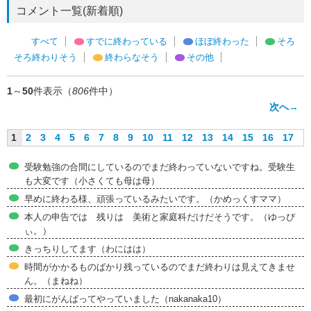
コメント一覧(新着順)
すべて
すでに終わっている
ほぼ終わった
そろ
そろ終わりそう
終わらなそう
その他
1
～
50
件表示（
806
件中）
次へ→
1
2
3
4
5
6
7
8
9
10
11
12
13
14
15
16
17
受験勉強の合間にしているのでまだ終わっていないですね。受験生
も大変です（小さくても母は母）
早めに終わる様、頑張っているみたいです。（かめっくすママ）
本人の申告では 残りは 美術と家庭科だけだそうです。（ゆっぴ
ぃ。）
きっちりしてます（わにはは）
時間がかかるものばかり残っているのでまだ終わりは見えてきませ
ん。（まねね）
最初にがんばってやっていました（nakanaka10）