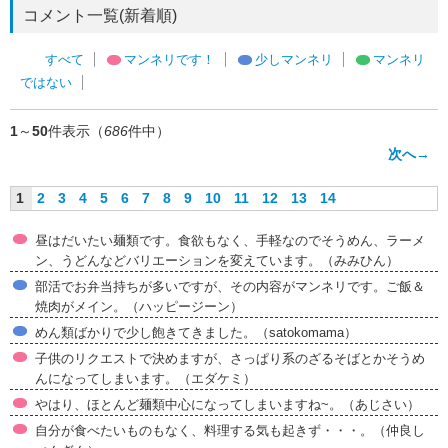
コメント一覧(新着順)
すべて
マンネリです！
少しマンネリ
マンネリ
ではない
1
～
50
件表示（
686
件中）
次へ→
1
2
3
4
5
6
7
8
9
10
11
12
13
14
昼はだいたい麺類です。食欲もなく、手軽なのでそうめん、ラーメ
ン、うどんなどバリエーションを変えています。（みみひん）
部活でお弁当持ちが多いですが、その内容がマンネリです。ご飯＆
焼肉がメイン。（ハッピージーン）
めん類ばかりで少し飽きてきました。（satokomama）
子供のリクエストで決めますが、さっぱり系のざるそばとかそうめ
んになってしまいます。（エダケミ）
やはり、ほとんど麺類中心になってしまいますね~。（あじさい）
自分が食べたいものもなく、料理する気も起きず・・・。（仲良し