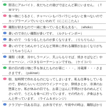
部活にアルバイト、友だちとの遊びでほとんど家にいません。（Ｔ
Ｍママ）
食べ物にうるさく、チャーハンもパラパラじゃないと食べないので
カップラーメンでいいといわれて（にこにこたん）
麺類が好きなので一緒に食べていると私も太る~。（whoko）
暑いので冷たい麺類が多いです。（ルナレインボー）
暑いので つるつるしたものが多くなります。（りらりらん）
暑いのでそうめんやうどんなど簡単に作れる麺類がおおくなりがち
（うちゅうじん）
麺類（冷麦、冷やしラーメン、天ぷらもりそば、焼きそばなど）や
チャーハン、パスタをローテーションですね。（ケイコバ）
前の日の残り物に手を加えたものが昼に・・・。冷蔵庫・・・さま
さまです。（yukinari）
朝、短時間で作れるものになってしまいます。私も仕事をしている
ので。炒めたらいいだけのウインナーとか、卵焼きとか、冷凍のお
惣菜とか。私が休みの日でも、お昼ごはんに手間かけるのめんどく
さいので、うどんを食べに行っています。その代わり、夕食はきち
んと作っています。（ライム＆オレンジ）
クラブが一日ある日は、お弁当ですが、午前中の時は、麺類ばかり