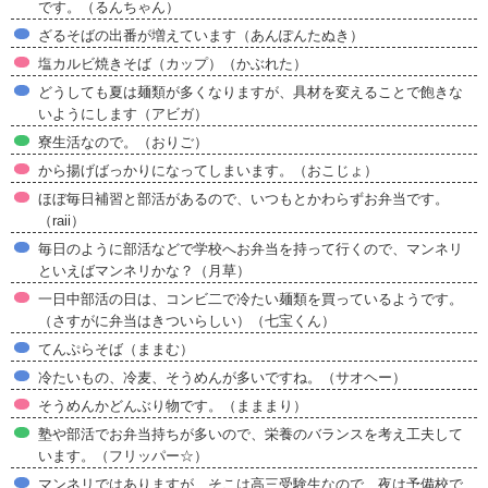
です。（るんちゃん）
ざるそばの出番が増えています（あんぽんたぬき）
塩カルビ焼きそば（カップ）（かぶれた）
どうしても夏は麺類が多くなりますが、具材を変えることで飽きな
いようにします（アビガ）
寮生活なので。（おりご）
から揚げばっかりになってしまいます。（おこじょ）
ほぼ毎日補習と部活があるので、いつもとかわらずお弁当です。
（raii）
毎日のように部活などで学校へお弁当を持って行くので、マンネリ
といえばマンネリかな？（月草）
一日中部活の日は、コンビ二で冷たい麺類を買っているようです。
（さすがに弁当はきついらしい）（七宝くん）
てんぷらそば（ままむ）
冷たいもの、冷麦、そうめんが多いですね。（サオヘー）
そうめんかどんぶり物です。（まままり）
塾や部活でお弁当持ちが多いので、栄養のバランスを考え工夫して
います。（フリッパー☆）
マンネリではありますが、そこは高三受験生なので、夜は予備校で