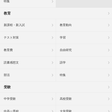
特集
教育
新課程・新入試
教育動向
テスト対策
学習
教育費
自由研究
読書感想文
語学
部活
特集
受験
中学受験
高校受験
中高一貫校
大学受験