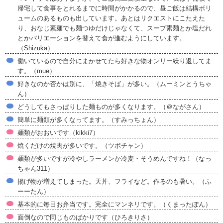
帰宅して食事をとれるまでに時間がかかるので、昼ご飯は結構ボリ
ュームのあるものも出しています。あとはリクエストにこたえた
り、おなじ素麺でも麺つゆだけじゃなくて、スープ素麺とか塩だれ
とかバリエーションを替えて食が進むようにしています。
（Shizuka）
働いているので自分にまかせてたら好きな物オンリー繰り返してま
す。（mue）
好きなのか否かは別に、「焼きそば」が多い。（ムーミンとうちゃ
ん）
どうしてもさっぱりした麺ものが多くなります。（＠ながさん）
簡単に麺類が多くなってます。（すみっちょん）
麺類がおおいです（kikki7）
焼くだけの焼肉が多いです。（ツボチャン）
麺類が多いですが冷やしラーメンか冷麦・そうめんですね！（なっ
ちゃん311）
揚げ物が増えてしまった。天丼、フライなど。作るのも暑い。（ふ
ーーたん）
基本的に毎日お弁当です。完全にマンネリです。（くまったぽん）
面倒なので同じものばかりです（ひろきりさ）