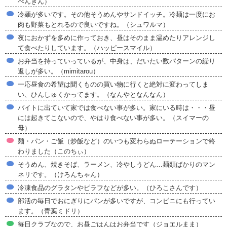
ぺんぎん）
冷麺が多いです。その他そうめんやサンドイッチ。冷麺は一度にお
肉も野菜もとれるので良いですね。（シュワルマ）
夜におかずを多めに作っておき、昼はそのまま温めたりアレンジし
て食べたりしています。（ハッピースマイル）
お弁当を持っていっているが、中身は、だいたい数パターンの繰り
返しが多い。（mimitarou）
一応昼食の希望は聞くものの買い物に行くと絶対に変わってしま
い、ひんしゅくかってます。（なんやとなんなん）
バイトに出ていて家では食べない事が多い。家にいる時は・・・昼
には起きてこないので、やはり食べない事が多い。（スイマーの
母）
麺・パン・ご飯（炒飯など）のいつも変わらぬローテーションで終
わりました（このちぃ）
そうめん、焼きそば、ラーメン、冷やしうどん…麺類ばかりのマン
ネリです。（けろんちゃん）
冷凍食品のグラタンやピラフなどが多い。（ひろこさんです）
部活の毎日でおにぎりにパンが多いですが、コンビニにも行ってい
ます。（青葉ミドリ）
毎日クラブなので、お昼ごはんはお弁当です（ジョエルまま）