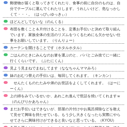
郵便物が届くと取ってきてくれたり、食事の前に自分のものは、自
分でテーブルに運んでくれたりします。うれしいけど、危なっかし
くて・・・。（はっぴぃゆっきぃ）
ほどんどしてないな（のんくる）
布団を敷くこと＆片付けることを、定番お手伝いと決めて取り組ん
でいます。家族全体の生活のリズムをつくるためにも欠かせない仕
事をお願いしています。（りんりょー）
カーテンを開けることです（ホタルホタル）
ごはんのときにみんなのお箸を運ぶのと、パパとごみ捨てに一緒に
行くくらいです。（ぶたにくん）
見よう見まねでまねしてます（ななちゃんママみろ）
妹のおむつ替えの手伝いは、毎回してくれます。（キンカン）
せんたくものたたみや弟のお世話をよくしてくれます。（はーに
ーくん）
上の姉をみているせいか、あれこれ進んで世話を焼いてくれますｗ
（のんびりかあちゃん）
まだお手伝いはできないが、部屋の片付けやお風呂掃除などを敢え
て見せて興味を持たせている。もう少し大きくなったら実際にやら
せてさらに興味付けができると良いなと思っている。（KYOU）