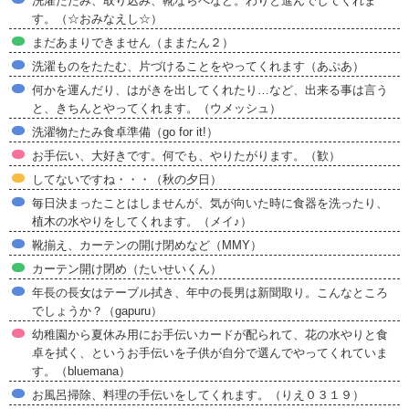
洗濯たたみ、取り込み、靴ならべなど。わりと進んでしてくれま
す。（☆おみなえし☆）
まだあまりできません（ままたん２）
洗濯ものをたたむ、片づけることをやってくれます（あぷあ）
何かを運んだり、はがきを出してくれたり…など、出来る事は言う
と、きちんとやってくれます。（ウメッシュ）
洗濯物たたみ食卓準備（go for it!）
お手伝い、大好きです。何でも、やりたがります。（歓）
してないですね・・・（秋の夕日）
毎日決まったことはしませんが、気が向いた時に食器を洗ったり、
植木の水やりをしてくれます。（メイ♪）
靴揃え、カーテンの開け閉めなど（MMY）
カーテン開け閉め（たいせいくん）
年長の長女はテーブル拭き、年中の長男は新聞取り。こんなところ
でしょうか？（gapuru）
幼稚園から夏休み用にお手伝いカードが配られて、花の水やりと食
卓を拭く、というお手伝いを子供が自分で選んでやってくれていま
す。（bluemana）
お風呂掃除、料理の手伝いをしてくれます。（りえ０３１９）