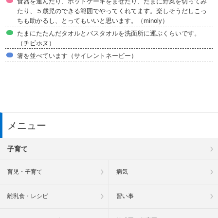
食器を運んだり、ホットケーキをまぜたり、たまに野菜を切ってみ
たり、５歳児のできる範囲でやってくれてます。楽しそうだしこっ
ちも助かるし、とってもいいと思います。（minoly）
たまにたたんだタオルとバスタオルを洗面所に運ぶくらいです。
（チビホヌ）
箸を並べています（サイレントネービー）
メニュー
子育て
育児・子育て
病気
離乳食・レシピ
習い事