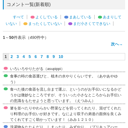
コメント一覧(新着順)
すべて
よくしている
まあしている
あまりして
いない
まったくしていない
まだ小さくてできない
1
～
50
件表示（
490
件中）
次へ→
1
2
3
4
5
6
7
8
9
10
いろいろやりたがる（asupippi）
食事の時の食器運びと、植木の水やりくらいです。（あやあやゆ
う）
食べた後の食器を流し台まで運ぶ、というのがお手伝いになるかど
うかは微妙なところですが、そういった小さなところからお手伝い
の意識をもたせようと思っています。（えつみん）
箸を並べたりやわらかい野菜などを切ってくれたり、混ぜてくれた
り料理のお手伝いが好きです。なにより双子の弟達の面倒を良くみ
てくれてすごく助かっています！（みみ１２１０）
洗濯物をたたんだり、しまったり。みずやり。（プリキュアハー