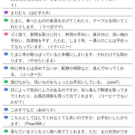
ト）
まだむり（はむすたA）
たまに、食べたものの食器をさげてくれたり、テーブルを拭いてく
れたりします。（うーぼママ）
ゴミ捨て、新聞を取りに行く、料理の手伝い、後片付け、洗い物の
手伝い、洗濯物を干す、たたむ、しまう等、一通りのことは手伝っ
てもらっています。（イナバニー）
たまに本が散らばっていると本棚にしまいます。それだけでも助か
ります。（やせたいまま）
特に何をとは決めてないが、配膳や掃除など、進んでやってくれ
る。（ぶっきー1）
遊びながら、洗いものをちょっとお手伝いしている。（june7）
日によって気分にムラがあるのですが、自ら進んで郵便を取ってき
てくれたり、お風呂掃除を買って出てくれます。（コーヒーでもい
かが？）
ごみすてなど（あゆうさ）
こちらとしてはしてくれなくても良いのですが、お手伝いしたがり
ます。（PeachMt.）
落ちているゴミをゴミ箱へ捨ててくれます。ただ、まだ分別ができ