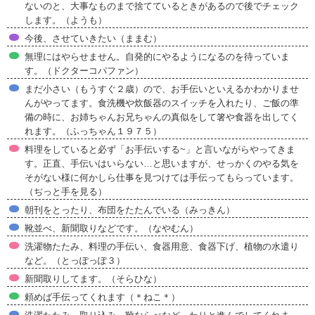
ないのと、大事なものまで捨てているときがあるので後でチェック
します。（ようも）
今後、させていきたい（ままむ）
無理にはやらせません。自発的にやるようになるのを待っていま
す。（ドクターコパファン）
まだ小さい（もうすぐ２歳）ので、お手伝いといえるかわかりませ
んがやってます。食洗機や炊飯器のスイッチを入れたり、ご飯の準
備の時に、お姉ちゃんお兄ちゃんの真似をして箸や食器を出してく
れます。（ふっちゃん１９７５）
料理をしていると必ず「お手伝いする~」と言いながらやってきま
す。正直、手伝いはいらない…と思いますが、せっかくのやる気を
そがない様に何かしら仕事を見つけては手伝ってもらっています。
（ぢっと手を見る）
朝刊をとったり、布団をたたんでいる（みっきん）
靴並べ、新聞取りなどです。（なやむん）
洗濯物たたみ、料理の手伝い、食器用意、食器下げ、植物の水遣り
など。（とっぽっぽ３）
新聞取りしてます。（そらひな）
頼めば手伝ってくれます（＊ねこ＊）