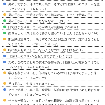
男の子ですが、部活で真っ黒に…さすがに日焼け止めクリームを塗
らせています。（ＫＮママ）
男の子なので日焼け対策に全く興味がありません（元気の子）
男の子なので、言ってもなかなか…（おりご）
口ではかなり言っているが本人が無頓着（sorariｎ）
面倒らしく日焼け止めはあまり塗っていません（まあちゃん0114）
部活動は室内で、日焼けするのは登下校だけです。対策はなにもし
てませんが、白いです。（ひゃっぽ）
特に本人も気にしていないようなので（なまけもの母）
日焼け止めクリ?ムをもたせてます（わにはは）
女の子なのでまわりの友達の影響もあり日焼け止め乳液をつけて行
っています。（みしんちゃん）
学校も家から近いし、部活をしているので日が暮れてからしか帰っ
てこないので、（みーもー）
反抗期なのでむり（うちゅうじん）
クラブ活動で、真っ黒！練習前、試合前には日焼け止めを必ずさせ
ています。（シュガーコーン）
サッカー部なので、５月ごろから日焼けし放題で真っ黒です。やは