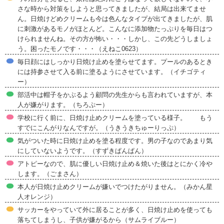
さな時から対策をしようと思ってきましたが、結局は出来てませ
ん。日焼けどめクリームも今は色んなタイプが出てきましたが、肌
に刺激があるモノがほとんど。こんなに添加物たっぷりを毎日はつ
けられませんね。その方が怖い・・・しかし、この先どうしましょ
う。困ったモノです・・・（えねこ0623）
毎日顔にはしっかり日焼け止めを塗らせてます。プールのあるとき
には持参させて入る前に塗るようにさせています。（イチゴティ
ー）
部活中は帽子をかぶるよう顧問の先生からも言われていますが、本
人が嫌がります。（ちろぷー）
学校に行く前に、日焼け止めクリームを塗っている様子。 もう
すでにこんがりなんですが。（うきうきちゅーりっぷ）
気がついた時に日焼け止めを塗る程度です。男の子なのであまり気
にしていないようです。（すずきぱんぱん）
アトピーなので、肌に優しい日焼け止め＆焼いた後はとにかく冷や
します。（ごまさん）
本人が日焼け止めクリームが嫌いでつけたがりません。（みかん星
人オレンジ）
サッカーをやっていて外に居ることが多く、日焼け止めを使っても
落ちてしまうし、子供が嫌がるから（サムライブルー）