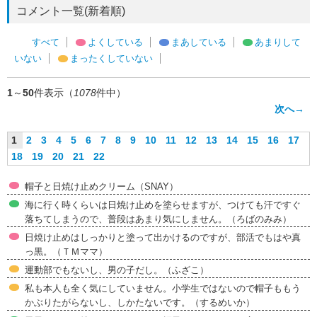
コメント一覧(新着順)
すべて
よくしている
まあしている
あまりして
いない
まったくしていない
1
～
50
件表示（
1078
件中）
次へ→
1
2
3
4
5
6
7
8
9
10
11
12
13
14
15
16
17
18
19
20
21
22
帽子と日焼け止めクリーム（SNAY）
海に行く時くらいは日焼け止めを塗らせますが、つけても汗ですぐ
落ちてしまうので、普段はあまり気にしません。（ろばのみみ）
日焼け止めはしっかりと塗って出かけるのですが、部活でもはや真
っ黒。（ＴＭママ）
運動部でもないし、男の子だし。（ふざこ）
私も本人も全く気にしていません。小学生ではないので帽子ももう
かぶりたがらないし、しかたないです。（するめいか）