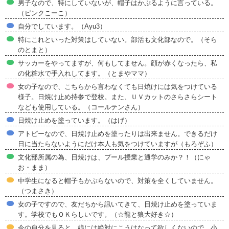
男子なので、特にしていないが、帽子はかぷるように言っている。
（ピンクこーこ）
自分でしています。（Ayu3）
特にこれといった対策はしていない。部活も文化部なので。（そら
のとまと）
サッカーをやってますが、何もしてません。顔が赤くなったら、私
の化粧水で手入れしてます。（とまやママ）
女の子なので、こちらから言わなくても日焼けには気をつけている
様子。日焼け止め持参で登校。また、ＵＶカットのさらさらシート
なども使用している。（コールテンさん）
日焼け止めを塗っています。（はげ）
アトピーなので、日焼け止めを塗ったりは出来ません。できるだけ
日に当たらないようにだけ本人も気をつけていますが（もろぞふ）
文化部所属の為、日焼けは、プール授業と通学のみか？！（にゃ
お・まま）
中学生になると帽子もかぶらないので、対策を全くしていません。
（つまさき）
女の子ですので、友だちから訊いてきて、日焼け止めを塗っていま
す。学校でもＯＫらしいです。（☆龍と狼大好き☆）
今の自分を見ると、娘には絶対にこうはなって欲しくないので、小