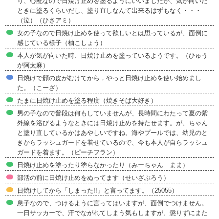
り、心配なので日焼け止めを塗るようにいいましたが、気が向いた
ときに塗るくらいだし、塗り直しなんて出来るはずもなく・・・
（泣）（ひさアミ）
女の子なので日焼け止めを使って欲しいとは思っているが、面倒に
感じている様子（柚こしょう）
本人が気が向いた時、日焼け止めを塗っているようです。（ひゅう
が阿太麻）
日焼けで顔の皮がむけてから，やっと日焼け止めを使い始めまし
た。（こーざ）
たまに日焼け止めを塗る程度（焼きそば大好き）
男の子なので普段は何もしていませんが、長時間にわたって夏の紫
外線を浴びるようなときには日焼け止めを持たせます。が、ちゃん
と塗り直しているかはあやしいですね。海やプールでは、幼児のと
きからラッシュガードを着せているので、今も本人が自らラッシュ
ガードを着ます。（ピーチフラン）
日焼け止めを塗ったり塗らなかったり（みーちゃん まま）
部活の前に日焼け止めをぬってます（せいざぶろう）
日焼けしてから「しまった!!」と言ってます。（25055）
息子なので、つけるように言ってはいますが、面倒でつけません。
一日サッカーで、汗でながれてしまう気もしますが、懲りずにまた