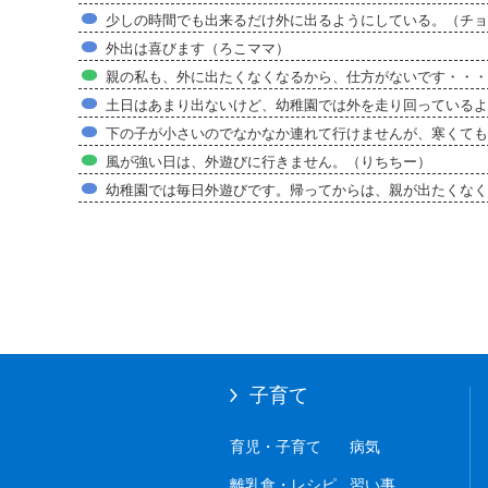
少しの時間でも出来るだけ外に出るようにしている。（チョ
外出は喜びます（ろこママ）
親の私も、外に出たくなくなるから、仕方がないです・・・
土日はあまり出ないけど、幼稚園では外を走り回っているよ
下の子が小さいのでなかなか連れて行けませんが、寒くても関
風が強い日は、外遊びに行きません。（りちちー）
幼稚園では毎日外遊びです。帰ってからは、親が出たくなくてなかなか
子育て
育児・子育て
病気
離乳食・レシピ
習い事