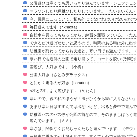
公園遊びは寒くても思いっきり遊んでいます（シェフチェン
マラソンしたり縄跳びしたりしています。（たいせいくん）
今、長縄にこっていて、私も外にでなければいけないのでつら
毎日遊んでます（rixnaxta）
自転車を買ってもらってから、練習を頑張っている。（たん
できるだけ遊ばせたいと思うので、時間のある時は外に出す
幼稚園が終わってからお友達と、寒い日でも遊んでます。（
寒い日でも近所の公園で走り回って、コートを脱いで帰宅す
雪遊び、大好きです。（小梅）
公園大好き（さとみデラックス）
とにかく走るのが好き（harurinn）
5才と2才，よく遊びます．（めたん）
寒いので、親の私のほうが「風邪ひくから家に入りなさい」と
あまり寒い日はすすんでは出ないけど、出ると夢中で遊んで
幼稚園バスのバス停が公園の前なので、そのまましばらく遊
遊んでいます。（ミミ）
寒さは、関係なくお兄ちゃんたちと遊んでいます。（デウ）
三輪車に乗るのが大好きなので、寒くても外で三輪車に乗っ