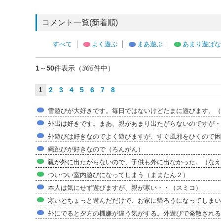
コメント一覧(新着順)
すべて
よく遊ぶ
まあ遊ぶ
あまり遊ばな
1
～
50
件表示（
365
件中）
1
2
3
4
5
6
7
8
雪遊びが大好きです。毎日ではないけどたまに遊びます。（
外出は好きです。まあ、親があまり出たがらないのですが・・・（
外遊びは好きなのでよく遊びますが、すぐ風邪をひくので困
縄跳びが好きなので（ろんがん）
親が外に出たがらないので、子供も外に出なかった。（なえ
ついつい室内遊びになってしまう（ままたん２）
本人は気にせず遊びますが、親が寒い・・（スミコ）
寒いとちょっと遊んだだけで、お家に帰ろうになってしまい
外にでると夕方の機嫌が違う気がする。外遊びで発散される