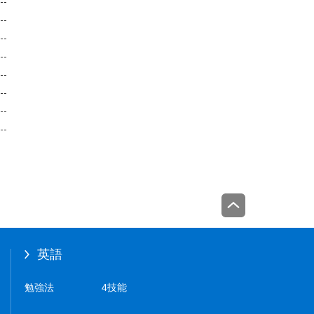
英語
勉強法
4技能