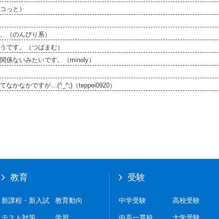
コっと）
。（のんびり系）
うです。（つばまむ）
係ないみたいです。（minoly）
ですが…(^_^;)（teppei0920）
教育
受験
新課程・新入試
教育動向
中学受験
高校受験
テスト対策
学習
中高一貫校
大学受験