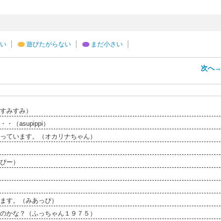
い
遊びたがらない
まだ小さい
次へ
すみすみ）
asupippi）
っています。（オカリナちゃん）
ぴー）
ます。（みあっぴ）
のかな？（ふっちゃん１９７５）