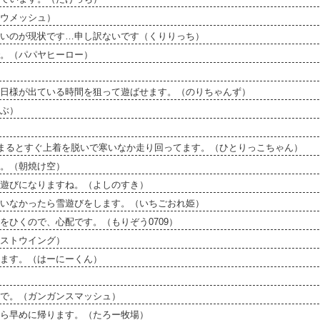
ウメッシュ）
ないのが現状です…申し訳ないです（くりりっち）
。（パパヤヒーロー）
日様が出ている時間を狙って遊ばせます。（のりちゃんず）
ぶ）
温まるとすぐ上着を脱いで寒いなか走り回ってます。（ひとりっこちゃん）
。（朝焼け空）
遊びになりますね。（よしのすき）
ていなかったら雪遊びをします。（いちごおれ姫）
ひくので、心配です。（もりぞう0709）
ストウイング）
ます。（はーにーくん）
で。（ガンガンスマッシュ）
ら早めに帰ります。（たろー牧場）