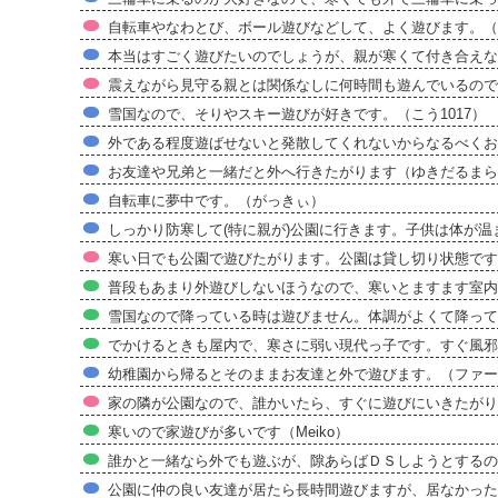
自転車やなわとび、ボール遊びなどして、よく遊びます。（
本当はすごく遊びたいのでしょうが、親が寒くて付き合え
震えながら見守る親とは関係なしに何時間も遊んでいるので
雪国なので、そりやスキー遊びが好きです。（こう1017）
外である程度遊ばせないと発散してくれないからなるべくお
お友達や兄弟と一緒だと外へ行きたがります（ゆきだるまら
自転車に夢中です。（がっきぃ）
しっかり防寒して(特に親が)公園に行きます。子供は体が
寒い日でも公園で遊びたがります。公園は貸し切り状態です
普段もあまり外遊びしないほうなので、寒いとますます室内
雪国なので降っている時は遊びません。体調がよくて降っ
でかけるときも屋内で、寒さに弱い現代っ子です。すぐ風邪を
幼稚園から帰るとそのままお友達と外で遊びます。（ファー
家の隣が公園なので、誰かいたら、すぐに遊びにいきたがり
寒いので家遊びが多いです（Meiko）
誰かと一緒なら外でも遊ぶが、隙あらばＤＳしようとするの
公園に仲の良い友達が居たら長時間遊びますが、居なかった