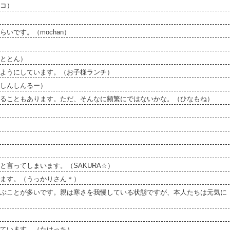
コ）
いです。（mochan）
ととん）
ようにしています。（お子様ランチ）
しんしんるー）
ることもあります。ただ、そんなに頻繁にではないかな。（ひなもね）
言ってしまいます。（SAKURA☆）
ます。（うっかりさん＊）
ぶことが多いです。親は寒さを我慢している状態ですが、本人たちは元気に
ています。（たけっち）