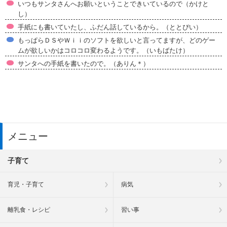
いつもサンタさんへお願いということできいているので（かけと
し）
手紙にも書いていたし、ふだん話しているから。（ととぴい）
もっぱらＤＳやＷｉｉのソフトを欲しいと言ってますが、どのゲー
ムが欲しいかはコロコロ変わるようです。（いもばたけ）
サンタへの手紙を書いたので。（ありん＊）
メニュー
子育て
育児・子育て
病気
離乳食・レシピ
習い事