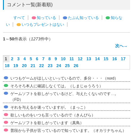
コメント一覧(新着順)
すべて
知っている
たぶん知っている
知らな
い
いつもプレゼントはない
1
～
50
件表示（
1273
件中）
次へ→
1
2
3
4
5
6
7
8
9
10
11
12
13
14
15
16
17
18
19
20
21
22
23
24
25
26
いつもゲームがほしいといっているので、多分・・・（nord）
そろそろ本人に確認しなくては。（しまじゅうろう）
ゲームソフトを欲しがっているけど、与えたくないのです…。
（FD）
それを与えるか迷っていますが。（まっこ）
欲しいものをいつも言っているので（きんぴら）
ゲームソフトを欲しがっています（真鳥）
普段から子供が言っているので知っています。（オカリナちゃん）