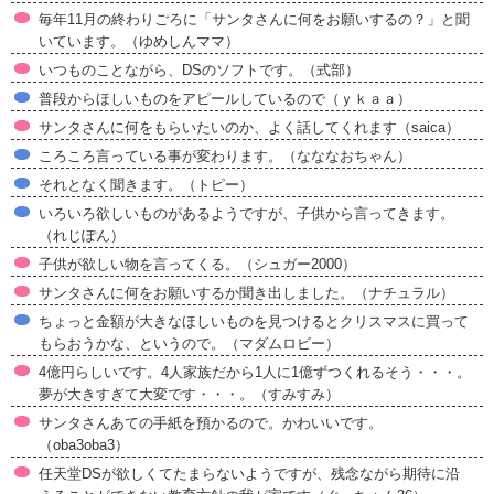
毎年11月の終わりごろに「サンタさんに何をお願いするの？」と聞
いています。（ゆめしんママ）
いつものことながら、DSのソフトです。（式部）
普段からほしいものをアピールしているので（ｙｋａａ）
サンタさんに何をもらいたいのか、よく話してくれます（saica）
ころころ言っている事が変わります。（なななおちゃん）
それとなく聞きます。（トピー）
いろいろ欲しいものがあるようですが、子供から言ってきます。
（れじぽん）
子供が欲しい物を言ってくる。（シュガー2000）
サンタさんに何をお願いするか聞き出しました。（ナチュラル）
ちょっと金額が大きなほしいものを見つけるとクリスマスに買って
もらおうかな、というので。（マダムロビー）
4億円らしいです。4人家族だから1人に1億ずつくれるそう・・・。
夢が大きすぎて大変です・・・。（すみすみ）
サンタさんあての手紙を預かるので。かわいいです。
（oba3oba3）
任天堂DSが欲しくてたまらないようですが、残念ながら期待に沿