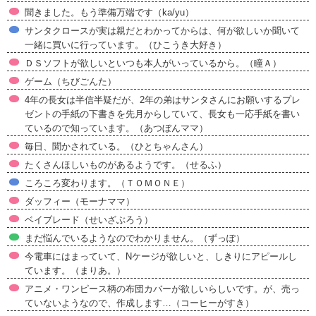
聞きました。もう準備万端です（ka/yu）
サンタクロースが実は親だとわかってからは、何が欲しいか聞いて
一緒に買いに行っています。（ひこうき大好き）
ＤＳソフトが欲しいといつも本人がいっているから。（瞳Ａ）
ゲーム（ちびごんた）
4年の長女は半信半疑だが、2年の弟はサンタさんにお願いするプレ
ゼントの手紙の下書きを先月からしていて、長女も一応手紙を書い
ているので知っています。（あつぼんママ）
毎日、聞かされている。（ひとちゃんさん）
たくさんほしいものがあるようです。（せるふ）
ころころ変わります。（ＴＯＭＯＮＥ）
ダッフィー（モーナママ）
ベイブレード（せいざぶろう）
まだ悩んでいるようなのでわかりません。（ずっぽ）
今電車にはまっていて、Nケージが欲しいと、しきりにアピールし
ています。（まりあ。）
アニメ・ワンピース柄の布団カバーが欲しいらしいです。が、売っ
ていないようなので、作成します…（コーヒーがすき）