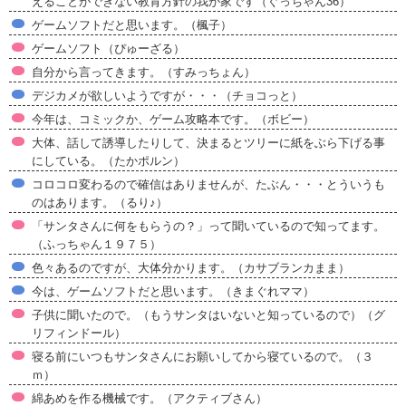
えることができない教育方針の我が家です（ぐっちゃん36）
ゲームソフトだと思います。（楓子）
ゲームソフト（ぴゅーざる）
自分から言ってきます。（すみっちょん）
デジカメが欲しいようですが・・・（チョコっと）
今年は、コミックか、ゲーム攻略本です。（ボビー）
大体、話して誘導したりして、決まるとツリーに紙をぶら下げる事
にしている。（たかポルン）
コロコロ変わるので確信はありませんが、たぶん・・・とういうも
のはあります。（るり♪）
「サンタさんに何をもらうの？」って聞いているので知ってます。
（ふっちゃん１９７５）
色々あるのですが、大体分かります。（カサブランカまま）
今は、ゲームソフトだと思います。（きまぐれママ）
子供に聞いたので。（もうサンタはいないと知っているので）（グ
リフィンドール）
寝る前にいつもサンタさんにお願いしてから寝ているので。（３
ｍ）
綿あめを作る機械です。（アクティブさん）