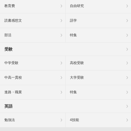
教育費
自由研究
読書感想文
語学
部活
特集
受験
中学受験
高校受験
中高一貫校
大学受験
進路・職業
特集
英語
勉強法
4技能