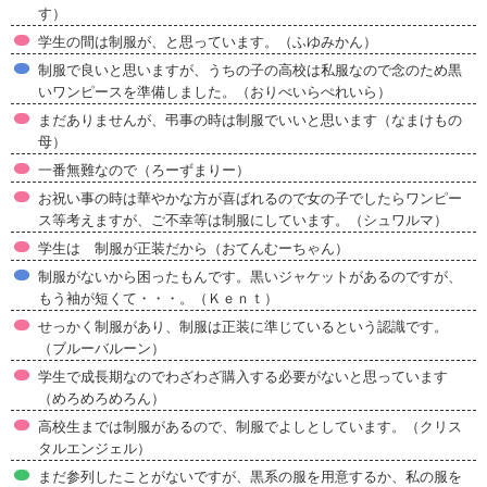
す）
学生の間は制服が、と思っています。（ふゆみかん）
制服で良いと思いますが、うちの子の高校は私服なので念のため黒
いワンピースを準備しました。（おりべいらぺれいら）
まだありませんが、弔事の時は制服でいいと思います（なまけもの
母）
一番無難なので（ろーずまりー）
お祝い事の時は華やかな方が喜ばれるので女の子でしたらワンピー
ス等考えますが、ご不幸等は制服にしています。（シュワルマ）
学生は 制服が正装だから（おてんむーちゃん）
制服がないから困ったもんです。黒いジャケットがあるのですが、
もう袖が短くて・・・。（Ｋｅｎｔ）
せっかく制服があり、制服は正装に準じているという認識です。
（ブルーバルーン）
学生で成長期なのでわざわざ購入する必要がないと思っています
（めろめろめろん）
高校生までは制服があるので、制服でよしとしています。（クリス
タルエンジェル）
まだ参列したことがないですが、黒系の服を用意するか、私の服を