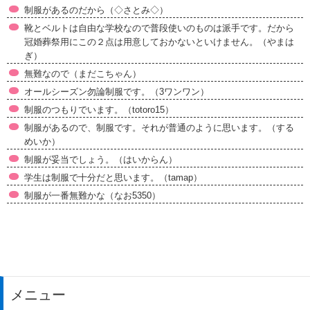
制服があるのだから（◇さとみ◇）
靴とベルトは自由な学校なので普段使いのものは派手です。だから
冠婚葬祭用にこの２点は用意しておかないといけません。（やまは
ぎ）
無難なので（まだこちゃん）
オールシーズン勿論制服です。（3ワンワン）
制服のつもりでいます。（totoro15）
制服があるので、制服です。それが普通のように思います。（する
めいか）
制服が妥当でしょう。（はいからん）
学生は制服で十分だと思います。（tamap）
制服が一番無難かな（なお5350）
メニュー