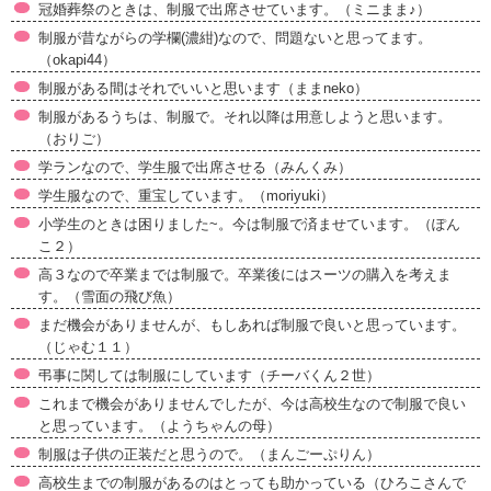
冠婚葬祭のときは、制服で出席させています。（ミニまま♪）
制服が昔ながらの学欄(濃紺)なので、問題ないと思ってます。
（okapi44）
制服がある間はそれでいいと思います（ままneko）
制服があるうちは、制服で。それ以降は用意しようと思います。
（おりご）
学ランなので、学生服で出席させる（みんくみ）
学生服なので、重宝しています。（moriyuki）
小学生のときは困りました~。今は制服で済ませています。（ぽん
こ２）
高３なので卒業までは制服で。卒業後にはスーツの購入を考えま
す。（雪面の飛び魚）
まだ機会がありませんが、もしあれば制服で良いと思っています。
（じゃむ１１）
弔事に関しては制服にしています（チーバくん２世）
これまで機会がありませんでしたが、今は高校生なので制服で良い
と思っています。（ようちゃんの母）
制服は子供の正装だと思うので。（まんごーぷりん）
高校生までの制服があるのはとっても助かっている（ひろこさんで