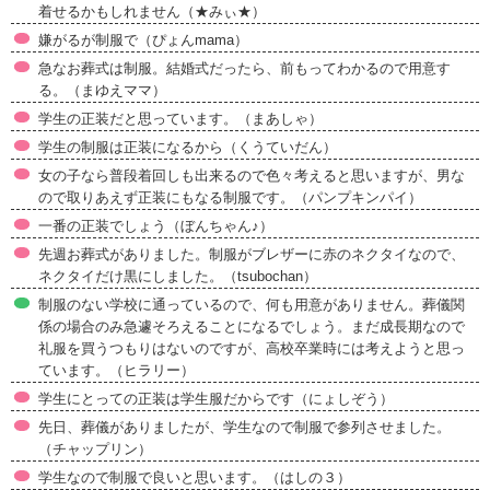
着せるかもしれません（★みぃ★）
嫌がるが制服で（ぴょんmama）
急なお葬式は制服。結婚式だったら、前もってわかるので用意す
る。（まゆえママ）
学生の正装だと思っています。（まあしゃ）
学生の制服は正装になるから（くうていだん）
女の子なら普段着回しも出来るので色々考えると思いますが、男な
ので取りあえず正装にもなる制服です。（パンプキンパイ）
一番の正装でしょう（ぼんちゃん♪）
先週お葬式がありました。制服がブレザーに赤のネクタイなので、
ネクタイだけ黒にしました。（tsubochan）
制服のない学校に通っているので、何も用意がありません。葬儀関
係の場合のみ急遽そろえることになるでしょう。まだ成長期なので
礼服を買うつもりはないのですが、高校卒業時には考えようと思っ
ています。（ヒラリー）
学生にとっての正装は学生服だからです（にょしぞう）
先日、葬儀がありましたが、学生なので制服で参列させました。
（チャップリン）
学生なので制服で良いと思います。（はしの３）