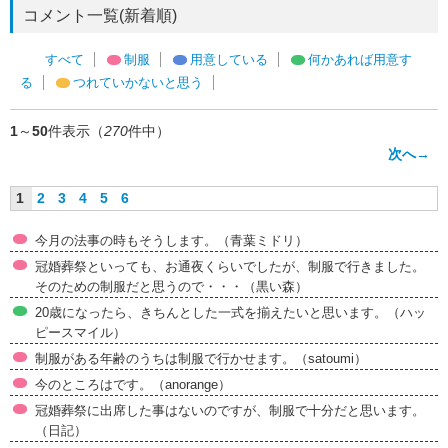
コメント一覧(新着順)
すべて
制服
用意している
何かあれば用意す
る
つれていかないと思う
1
～
50
件表示（
270
件中）
次へ→
1
2
3
4
5
6
今月の法事の時もそうします。（青葉ミドリ）
冠婚葬祭といっても、お通夜くらいでしたが、制服で行きました。
そのための制服だと思うので・・・（黒い森）
20歳になったら、きちんとした一式を揃えたいと思います。（ハッ
ピースマイル）
制服がある年齢のうちは制服で行かせます。（satoumi）
今のところはです。（anorange）
冠婚葬祭に出席した事はないのですが、制服で十分だと思います。
（日記）