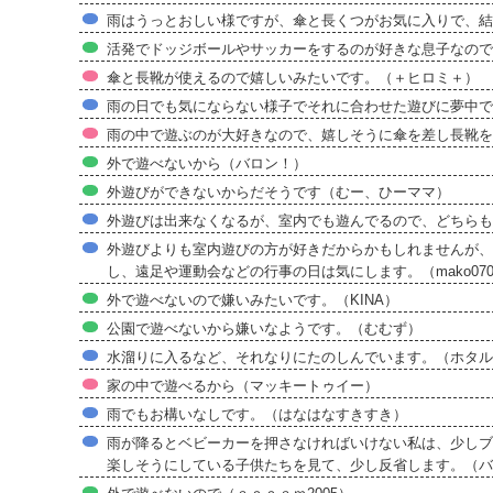
雨はうっとおしい様ですが、傘と長くつがお気に入りで、結構楽
活発でドッジボールやサッカーをするのが好きな息子なので
傘と長靴が使えるので嬉しいみたいです。（＋ヒロミ＋）
雨の日でも気にならない様子でそれに合わせた遊びに夢中で
雨の中で遊ぶのが大好きなので、嬉しそうに傘を差し長靴を
外で遊べないから（バロン！）
外遊びができないからだそうです（むー、ひーママ）
外遊びは出来なくなるが、室内でも遊んでるので、どちらも
外遊びよりも室内遊びの方が好きだからかもしれませんが、
し、遠足や運動会などの行事の日は気にします。（mako070
外で遊べないので嫌いみたいです。（KINA）
公園で遊べないから嫌いなようです。（むむず）
水溜りに入るなど、それなりにたのしんでいます。（ホタル
家の中で遊べるから（マッキートゥイー）
雨でもお構いなしです。（はなはなすきすき）
雨が降るとベビーカーを押さなければいけない私は、少しブ
楽しそうにしている子供たちを見て、少し反省します。（バ