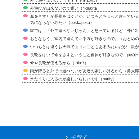
外で遊べないので（ａｓｓａｍ2005）
外遊びが出来ないので嫌い（rixnaxta）
傘をさすとか長靴をはくとか、いつもとちょっと違っている
気にならないみたい（pokkapoka）
家では、「外で遊べないじゃん」と怒っているけど、外に出
おとなしく、室内で遊んでいる方が好きなので。（おとめの
いつもとは違うお天気で面白いこともあるみたいだが、親が
長靴をはいて傘をさすということ自体が好きなので、雨の日で
傘や長靴が使えるから（take7）
雨が降ると外では遊べないが友達の家にいけるから（勇太郎
水たまりに入るのが楽しいらしいです（purity）
子育て