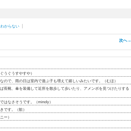
わからない
次へ
ぐうぐうすやすや）
なので、雨の日は室内で遊ぶ子も増えて嬉しいみたいです。（むほ）
ば長靴、傘を装備して近所を散歩して歩いたり、アメンボを見つけたりする
なさそうです。（minoly）
きです。（歓）
ニー）