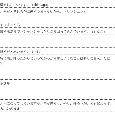
しんでいます。（chikaagu）
、雨だとそれらが出来ずつまらないから。（リンシュン）
す（まっくろ）
履き水溜りでバシャバシャしたり走り回って喜んでいます。（もゆこ）
好きだと思います。（へむ）
特に雨が降ったからといってがっかりするようなことはありません。ただ
5）
ホタル）
ルーになってしまいますが、雨が降ろうがやりが降ろうが、何も変わらず、
カボンのまま）