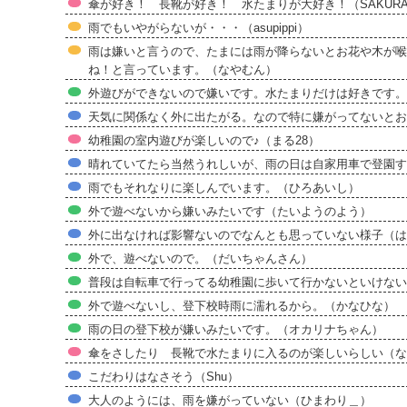
傘が好き！ 長靴が好き！ 水たまりが大好き！（SAKUR
雨でもいやがらないが・・・（asupippi）
雨は嫌いと言うので、たまには雨が降らないとお花や木が喉
ね！と言っています。（なやむん）
外遊びができないので嫌いです。水たまりだけは好きです。
天気に関係なく外に出たがる。なので特に嫌がってないとお
幼稚園の室内遊びが楽しいので♪（まる28）
晴れていてたら当然うれしいが、雨の日は自家用車で登園す
雨でもそれなりに楽しんでいます。（ひろあいし）
外で遊べないから嫌いみたいです（たいようのよう）
外に出なければ影響ないのでなんとも思っていない様子（は
外で、遊べないので。（だいちゃんさん）
普段は自転車で行ってる幼稚園に歩いて行かないといけないか
外で遊べないし、登下校時雨に濡れるから。（かなひな）
雨の日の登下校が嫌いみたいです。（オカリナちゃん）
傘をさしたり 長靴で水たまりに入るのが楽しいらしい（な
こだわりはなさそう（Shu）
大人のようには、雨を嫌がっていない（ひまわり＿）