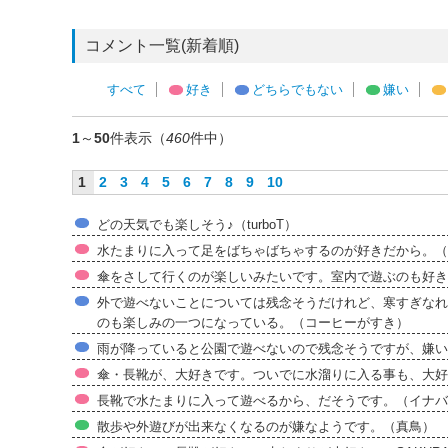
コメント一覧(新着順)
すべて
好き
どちらでもない
嫌い
1
～
50
件表示（
460
件中）
1
2
3
4
5
6
7
8
9
10
どの天気でも楽しそう♪（turboT）
水たまりに入って足をばちゃばちゃするのが好きだから。（
傘をさして行くのが楽しいみたいです。室内で遊ぶのも好き
外で遊べないことについては残念そうだけれど、寒すぎなれ
のも楽しみの一つになっている。（コーヒーがすき）
雨が降っていると公園で遊べないので残念そうですが、嫌いでは
傘・長靴が、大好きです。ついでに水溜りに入る事も、大好
長靴で水たまりに入って遊べるから、だそうです。（イナバ
散歩や外遊びが出来なくなるのが嫌なようです。（真鳥）