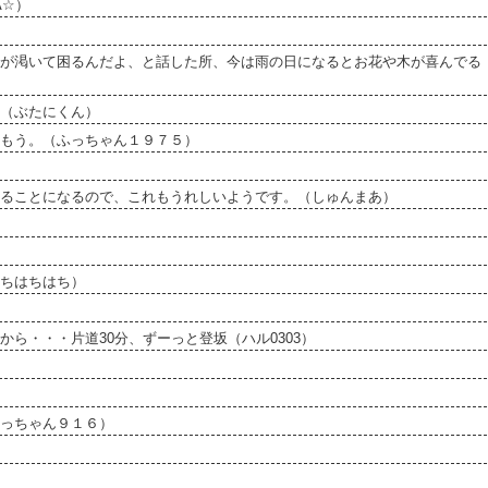
A☆）
が渇いて困るんだよ、と話した所、今は雨の日になるとお花や木が喜んでる
（ぶたにくん）
もう。（ふっちゃん１９７５）
ることになるので、これもうれしいようです。（しゅんまあ）
ちはちはち）
ら・・・片道30分、ずーっと登坂（ハル0303）
っちゃん９１６）