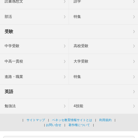
読書感想文
語学
部活
特集
受験
中学受験
高校受験
中高一貫校
大学受験
進路・職業
特集
英語
勉強法
4技能
|
サイトマップ
|
ベネッセ教育情報サイトとは
|
利用規約
|
|
お問い合せ
|
著作権について
|