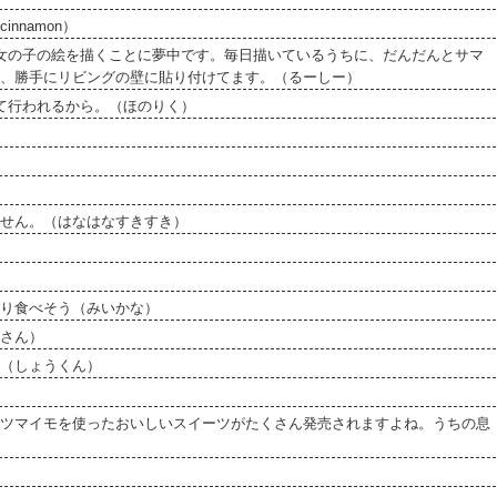
namon）
女の子の絵を描くことに夢中です。毎日描いているうちに、だんだんとサマ
、勝手にリビングの壁に貼り付けてます。（るーしー）
て行われるから。（ほのりく）
せん。（はなはなすきすき）
り食べそう（みいかな）
さん）
（しょうくん）
ツマイモを使ったおいしいスイーツがたくさん発売されますよね。うちの息