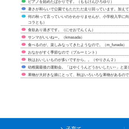
ピアノを始めたばかりです。（ももけんひろゆり）
暑さが和らいで公園でもただただ走り回っています。加えて運動
何の秋って言っていいのかわかりませんが、小学校入学に向
コラとも）
食欲あり過ぎです。（にせおでんくん）
サンマがいいねー。（kmasada）
食べるのが、楽しみなってきたようなので。（m_funada）
おなかがすく季節なので（ブルーミント）
秋はおいしいものが多いですから。。（やりさん２）
幼稚園最後の運動会。「はやくうんどうかいしたい~」と楽
果物が大好きな娘にとって、秋はいろいろな果物があるので