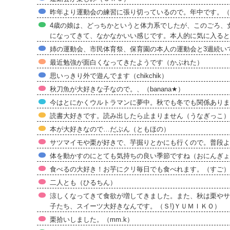
昨年より運動会の練習に張り切っているので。年中です。（cin
4歳の娘は、どっちかというと体力系でしたが、このごろ、
になってきて、なかなかいい感じです。本人的に気に入ると
姉の運動会、市民体育祭、保育園の本人の運動会と3週続い
最近勉強が面白くなってきたようです（かぶれた）
思いっきり外で遊んでます（chikchik）
秋刀魚が大好きな子なので。、（banana★）
今はとにかくウルトラマンに夢中。秋でも冬でも関係ありま
読書大好きです。読み出したら止まりません（うなぎっこ）
本が大好きなので…だぶん（ともほの）
サツマイモや栗が好きで、芋掘りとかにも行くので。普段よ
体を動かすのにとても気持ちの良い季節ですね（おにんぎょ
食べるの大好き！お芋にクリ毎日でも食べれます。（すご）
二人とも（ひるちん）
涼しくなってきて食欲が増してきました。また、秋は栗やサ
子たち、スイーツ大好きなんです。（Ｓ!)ＹＵＭＩＫＯ）
栗拾いしました。（mm.k）