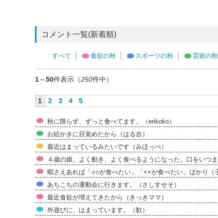
コメント一覧(新着順)
すべて
食欲の秋
スポーツの秋
芸術の秋
1
～
50
件表示（
250
件中）
1
2
3
4
5
秋に限らず、ずっと食べてます。（erikoko）
お絵かきに目覚めたから（はる吉）
最近はまっているみたいです（みほっぺ）
４歳の娘。よく動き、よく食べるようになった。口をいつ
暇さえあれば「○○が食べたい」「××が食べたい」ばかり（
あちこちの運動会に行きます。（さしすせそ）
最近食欲が増えてきたから（きっきママ）
外遊びに、はまっています。（歓）