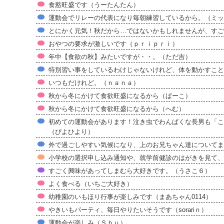
食慾旺盛です（うーたんたん）
運動会でリレーの代表になり毎朝練習しているから。（ミッ
とにかく元気！秋だから…ではないかもしれませんが、すご
おやつの要求が激しいです（ｐｒｉｐｒｉ）
年中【食欲の秋】みたいですが・・。（ただ吉）
特別習い事をしているわけじゃないけれど、体を動かすこと
いつもだけれど。（ｎａｎａ）
秋から冬にかけて食欲旺盛になるから（ぱーこ）
秋から冬にかけて食欲旺盛になるから（へむ）
初めての運動会があります！泣き虫でわんぱくな長男も「こ
（ぴよひより）
外で過ごしやすい気候になり、上のお兄ちゃん達についてま
小学校の選択申し込み通知や、就学前健診のはがきを見て、や
すごく興味があってしまむら大好きです。（うさこ６）
よく食べる（いちご大好き）
幼稚園のいもほり行事が楽しみです（まあちゃん0114）
やきいもパーティ、毎日やりたいそうです（sorariｎ）
運動会が楽しみ（Ｓｈｕ）