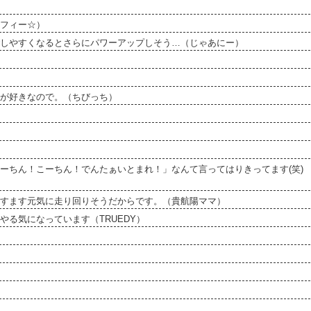
フィー☆）
しやすくなるとさらにパワーアップしそう…（じゃあにー）
が好きなので。（ちびっち）
ーちん！こーちん！でんたぁいとまれ！」なんて言ってはりきってます(笑)
すます元気に走り回りそうだからです。（貴航陽ママ）
る気になっています（TRUEDY）