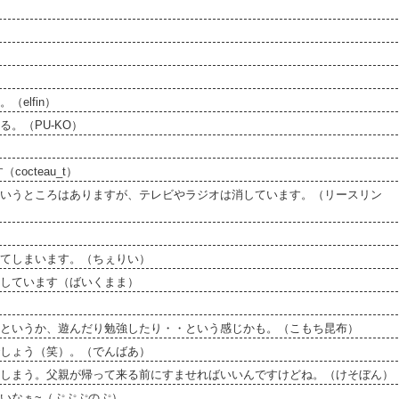
elfin）
。（PU-KO）
cteau_t）
いうところはありますが、テレビやラジオは消しています。（リースリン
てしまいます。（ちぇりい）
しています（ばいくまま）
というか、遊んだり勉強したり・・という感じかも。（こもち昆布）
しょう（笑）。（でんばあ）
しまう。父親が帰って来る前にすませればいいんですけどね。（けそぼん）
いなぁ~（ぷぷぷのぷ）