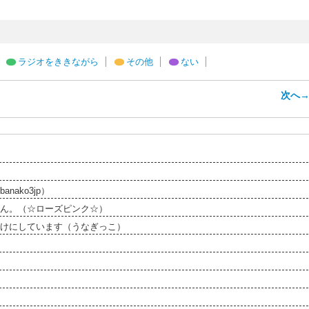
ラジオをききながら
その他
ない
次へ
ako3jp）
ん。（☆ローズピンク☆）
けにしています（うなぎっこ）