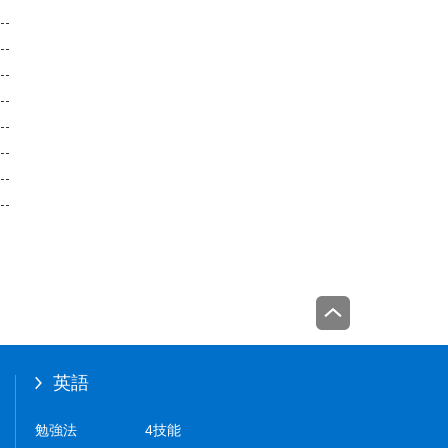
英語
勉強法
4技能