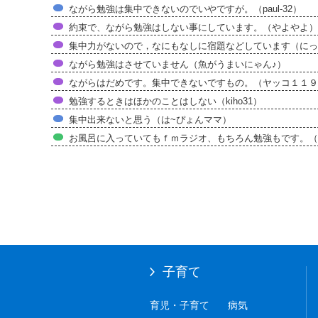
ながら勉強は集中できないのでいやですが。（paul-32）
約束で、ながら勉強はしない事にしています。（やよやよ）
集中力がないので，なにもなしに宿題などしています（にっ
ながら勉強はさせていません（魚がうまいにゃん♪）
ながらはだめです。集中できないですもの。（ヤッコ１１９
勉強するときはほかのことはしない（kiho31）
集中出来ないと思う（は~ぴょんママ）
お風呂に入っていてもｆｍラジオ、もちろん勉強もです。（
子育て
育児・子育て
病気