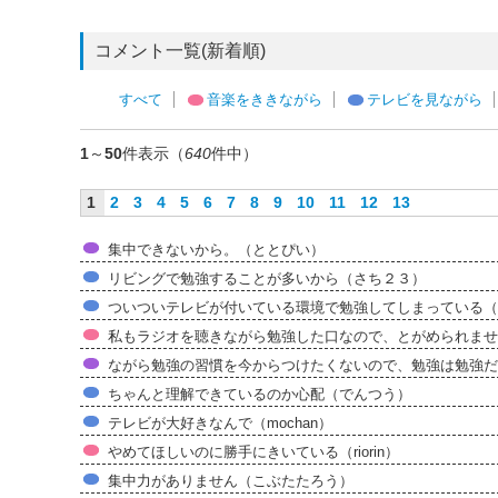
コメント一覧(新着順)
すべて
音楽をききながら
テレビを見ながら
1
～
50
件表示（
640
件中）
1
2
3
4
5
6
7
8
9
10
11
12
13
集中できないから。（ととぴい）
リビングで勉強することが多いから（さち２３）
ついついテレビが付いている環境で勉強してしまっている（ban
私もラジオを聴きながら勉強した口なので、とがめられませ
ながら勉強の習慣を今からつけたくないので、勉強は勉強だ
ちゃんと理解できているのか心配（でんつう）
テレビが大好きなんで（mochan）
やめてほしいのに勝手にきいている（riorin）
集中力がありません（こぶたたろう）