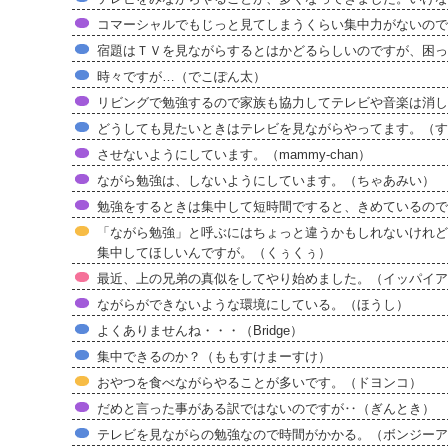
コマーシャルでもじっと見てしまうくらい集中力がないので
宿題はＴＶを見ながらするとはかどるらしいのですが、困っ
時々ですが…（でこぽん太）
リビングで勉強するので家族も協力してテレビや音楽は消し
どうしても見たいときはテレビを見ながらやってます。（す
させないようにしています。（mammy-chan）
ながら勉強は、しないようにしています。（ちゃあみい）
勉強をするときは集中して短時間ですると、きめているので。
「ながら勉強」と呼ぶにはちょっと違うかもしれないけれど
集中してほしいんですが。（くぅくぅ）
最近、上の兄弟の真似をしてやり始めました。（イッパイア
ながらができないような環境にしている。（ほうし）
よくありませんね・・・（Bridge）
集中できるのか？（ももすけまーすけ）
おやつを食べながらやることが多いです。（ドヨンコ）
だめと言った事がある訳ではないのですが‥（ぎんとき）
テレビを見ながらの勉強なので時間がかかる。（ボンジーア