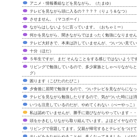
アニメ・情報番組などを見ながら。（たまゆ）
テレビを見ながら頭に入るの？？？？（りょう＆なつ）
させません。（マコボーイ）
ながらはしないように言っています。（おちゃミー）
何かを見ながら、聞きながらではまったく勉強になりません。（
テレビ大好きで、本来は許していませんが、ついつい見ている
十分（ほだ）
５年生ですが、まだ そんなことをする感じではないようです（co
リビングで勉強しているので、多少家族としゃべりながらと
グ）
困ります（こびたのたびこ）
夕食後に居間で勉強するので、ついテレビを見ながらになっ
テレビを見ながら勉強したりするので、気がついた時には消
いつも注意しているのだが、やめてくれない（べーやっこ）
私は認めていませんが、勝手に遊びながらやっています・・
頭をかきむしりながら取り組んでいます。よほどイヤなので
リビングで宿題してます。父親が帰宅するとテレビをつけて
テレビをみながらやることが、多くなってきました。いけな