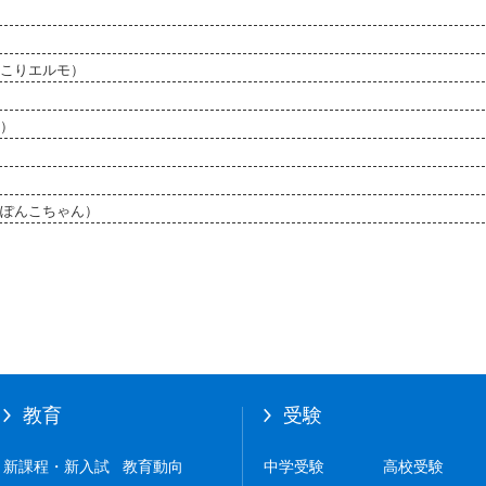
こりエルモ）
）
ぽんこちゃん）
教育
受験
新課程・新入試
教育動向
中学受験
高校受験