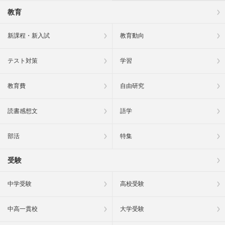
教育
新課程・新入試
教育動向
テスト対策
学習
教育費
自由研究
読書感想文
語学
部活
特集
受験
中学受験
高校受験
中高一貫校
大学受験