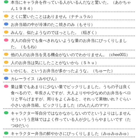
本当にキャラ弁を作っている人がいるんだなと驚いた。（あかちゃ
ん１９８４）
とくに驚いたことはありません（ナチュラル）
お弁当箱の中が冷凍のたこ焼きのみ（もそり）
みんな、似たようなのでほっとした。（稲ぎく）
大人の自分でも食べきれないような量のお弁当にびっくりしまし
た。（ももね）
他の人のお弁当を見る機会がないのでわかりません。（chee001）
人のお弁当は気にしたことがないから（Ｓｈｕ）
いかにも、というお弁当が多かったような。（ちゅーた）
カレーライス（みやびん）
量は量でもあまりに少ない量でビックリしました。うちの子は良く
食べるので、年長さんですが、大人よりやや少なめのお弁当をペロ
リと平らげますが、周りをよくみると、それって果物いれ？ぐらい
小さいお弁当箱。ビックリしました（のんたんのママ）
キャラクター等自分ではなかなかしないのでというよりはしません
そういうう意味ではよく作っている人が少しうらやましいです（た
つゆだい）
キャラクター弁当の鮮やかさにびっくりしました（みゅみゅみゅ）