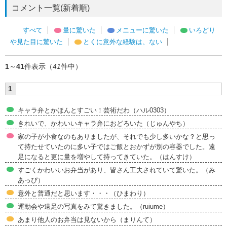
コメント一覧(新着順)
すべて
量に驚いた
メニューに驚いた
いろどり
や見た目に驚いた
とくに意外な経験は、ない
1
～
41
件表示（
41
件中）
1
キャラ弁とかほんとすごい！芸術だわ（ハル0303）
きれいで、かわいいキャラ弁におどろいた（じゅんやち）
家の子が小食なのもありましたが、それでも少し多いかな？と思っ
て持たせていたのに多い子ではご飯とおかずが別の容器でした。遠
足になると更に量を増やして持ってきていた。（はんすけ）
すごくかわいいお弁当があり、皆さん工夫されていて驚いた。（み
あっぴ）
意外と普通だと思います・・・（ひまわり）
運動会や遠足の写真をみて驚きました。（ruiume）
あまり他人のお弁当は見ないから（まりんて）