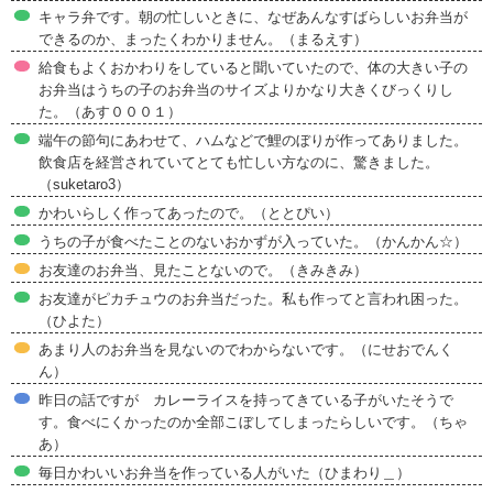
キャラ弁です。朝の忙しいときに、なぜあんなすばらしいお弁当が
できるのか、まったくわかりません。（まるえす）
給食もよくおかわりをしていると聞いていたので、体の大きい子の
お弁当はうちの子のお弁当のサイズよりかなり大きくびっくりし
た。（あす０００１）
端午の節句にあわせて、ハムなどで鯉のぼりが作ってありました。
飲食店を経営されていてとても忙しい方なのに、驚きました。
（suketaro3）
かわいらしく作ってあったので。（ととぴい）
うちの子が食べたことのないおかずが入っていた。（かんかん☆）
お友達のお弁当、見たことないので。（きみきみ）
お友達がピカチュウのお弁当だった。私も作ってと言われ困った。
（ひよた）
あまり人のお弁当を見ないのでわからないです。（にせおでんく
ん）
昨日の話ですが カレーライスを持ってきている子がいたそうで
す。食べにくかったのか全部こぼしてしまったらしいです。（ちゃ
あ）
毎日かわいいお弁当を作っている人がいた（ひまわり＿）