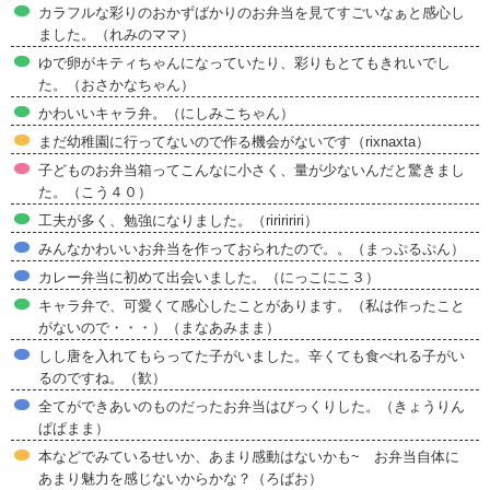
カラフルな彩りのおかずばかりのお弁当を見てすごいなぁと感心し
ました。（れみのママ）
ゆで卵がキティちゃんになっていたり、彩りもとてもきれいでし
た。（おさかなちゃん）
かわいいキャラ弁。（にしみこちゃん）
まだ幼稚園に行ってないので作る機会がないです（rixnaxta）
子どものお弁当箱ってこんなに小さく、量が少ないんだと驚きまし
た。（こう４０）
工夫が多く、勉強になりました。（ririririri）
みんなかわいいお弁当を作っておられたので。。（まっぷるぷん）
カレー弁当に初めて出会いました。（にっこにこ３）
キャラ弁で、可愛くて感心したことがあります。（私は作ったこと
がないので・・・）（まなあみまま）
しし唐を入れてもらってた子がいました。辛くても食べれる子がい
るのですね。（歓）
全てができあいのものだったお弁当はびっくりした。（きょうりん
ぱぱまま）
本などでみているせいか、あまり感動はないかも~ お弁当自体に
あまり魅力を感じないからかな？（ろばお）