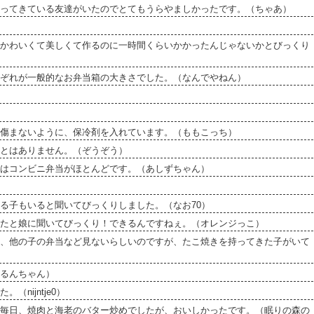
ってきている友達がいたのでとてもうらやましかったです。（ちゃあ）
かわいくて美しくて作るのに一時間くらいかかったんじゃないかとびっくり
ぞれが一般的なお弁当箱の大きさでした。（なんでやねん）
傷まないように、保冷剤を入れています。（ももこっち）
とはありません。（ぞうぞう）
はコンビニ弁当がほとんどです。（あしずちゃん）
る子もいると聞いてびっくりしました。（なお70）
たと娘に聞いてびっくり！できるんですねぇ。（オレンジっこ）
、他の子の弁当など見ないらしいのですが、たこ焼きを持ってきた子がいて
るんちゃん）
nijntje0）
毎日、焼肉と海老のバター炒めでしたが、おいしかったです。（眠りの森の