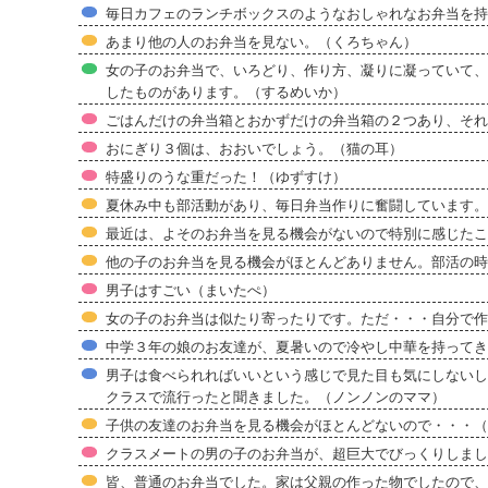
毎日カフェのランチボックスのようなおしゃれなお弁当を持
あまり他の人のお弁当を見ない。（くろちゃん）
女の子のお弁当で、いろどり、作り方、凝りに凝っていて、
したものがあります。（するめいか）
ごはんだけの弁当箱とおかずだけの弁当箱の２つあり、それ
おにぎり３個は、おおいでしょう。（猫の耳）
特盛りのうな重だった！（ゆずすけ）
夏休み中も部活動があり、毎日弁当作りに奮闘しています。
最近は、よそのお弁当を見る機会がないので特別に感じたこ
他の子のお弁当を見る機会がほとんどありません。部活の時
男子はすごい（まいたぺ）
女の子のお弁当は似たり寄ったりです。ただ・・・自分で作
中学３年の娘のお友達が、夏暑いので冷やし中華を持ってき
男子は食べられればいいという感じで見た目も気にしないし
クラスで流行ったと聞きました。（ノンノンのママ）
子供の友達のお弁当を見る機会がほとんどないので・・・（
クラスメートの男の子のお弁当が、超巨大でびっくりしました。（
皆、普通のお弁当でした。家は父親の作った物でしたので、