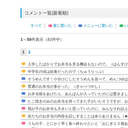
コメント一覧(新着順)
すべて
量に驚いた
メニューに驚いた
い
1
～
50
件表示（
81
件中）
1
2
入学したばかりでお弁当を見る機会もないので。（はんすけ
中学生の頃は給食だったので（ちゅうりっぷ）
そうめんです！小分けにしたそうめんを並べて、めんつゆは
普通のお弁当が多かった。（きゃべつやし）
お弁当箱をあけたら、あんぱんが入っていたのには驚きまし
たこ焼きのみのお弁当を持ってきた子がいたそうですが、お昼
我が子のお弁当も大きいと思っていたのに、みんなそれ以上
友だちのお弁当の内容を話しすることは余りありません（★
うちの子、とにかく早く食べ終わりたいと「おにぎり２個あ