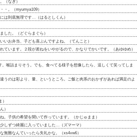
。（なぎ）
。（myumya109）
には到底無理です…（はるとしくん）
ました。（どぐらまぐら）
いいお弁当、子ども喜ぶんですよね。（てんこと）
れています。２段が差ねをいやがるので、かなりでかいです。（あゆゆめ）
す。喉詰まりそう。でも、食べてる様子を想像したら、逞しくて笑ってしま
違うのは彩より、量、というところ。ご飯と肉系のおかずがあれば満足のよ
ま）
ん）
ね。子供の希望を聞いて作っています。（かじゅまま）
少しずつ綺麗に入っていました…（ズマーマ）
無難なんていったら失礼かな。（xs4vw6）