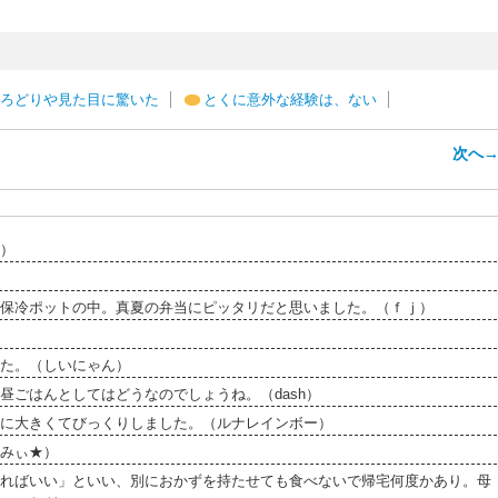
ろどりや見た目に驚いた
とくに意外な経験は、ない
次へ
）
保冷ポットの中。真夏の弁当にピッタリだと思いました。（ｆｊ）
た。（しいにゃん）
ごはんとしてはどうなのでしょうね。（dash）
に大きくてびっくりしました。（ルナレインボー）
みぃ★）
ればいい」といい、別におかずを持たせても食べないで帰宅何度かあり。母