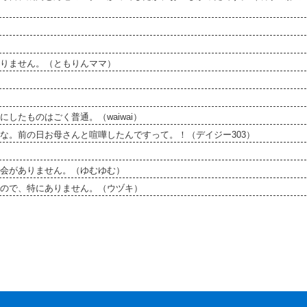
りません。（ともりんママ）
したものはごく普通。（waiwai）
な。前の日お母さんと喧嘩したんですって。！（デイジー303）
会がありません。（ゆむゆむ）
ので、特にありません。（ウヅキ）