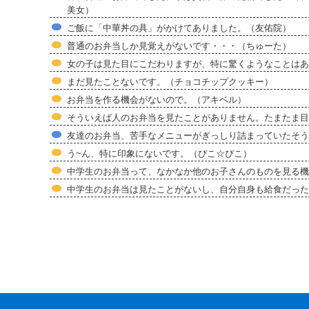
美女）
ご飯に「中華丼の具」がかけてありました。（友佑院）
普通のお弁当しか見覚えがないです・・・（ちゅーた）
女の子は見た目にこだわりますが、特に驚くようなことはあ
まだ見たことないです。（チョコチップクッキー）
お弁当を作る機会がないので。（アキベル）
そういえば人のお弁当を見たことがありません。たまたま目に
友達のお弁当、苦手なメニューがぎっしり詰まっていたそう
う~ん、特に印象にないです。（ぴこ☆ぴこ）
中学生のお弁当って、なかなか他のお子さんのものを見る機
中学生のお弁当は見たことがないし、自分自身も給食だった