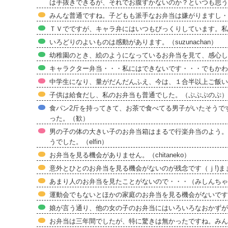
は手抜きできるが、それでお腹すかないのか？といつも思う
みんな普通ですね。子どもも派手なお弁当は嫌がりますし・・・
ＴＶでですが、キャラ弁にはいつもびっくりしています。私
いろどりのよいものは感動があります。（suzunachan）
幼稚園のとき、絵のようになっているお弁当を見て、感心し
キャラクター弁当・・・私にはできないです・・・でもかわ
中学生になり、量がだんだんふえ、今は、１合半以上ご飯い
子供は給食だし、私のお弁当も普通でした。（ぷぷぷのぷ）
食パン2斤を持ってきて、お茶で食べてる男子がいたそうで
った。（歓）
男の子の体の大きい子のお弁当箱はまるで行楽弁当のよう。
うでした。（elfin）
お弁当を見る機会がありません。（chitaneko）
意外とひとのお弁当を見る機会がないのが残念です（ｊ!)ま
あまり人のお弁当を見たことがないので・・・（みしんちゃ
運動会でもないとほかの家庭のお弁当を見る機会がないです
娘が言う通り、他の女の子のお弁当にはいろいろなおかずが
お弁当は三年間でしたが、特に驚きは無かったですね。みんな