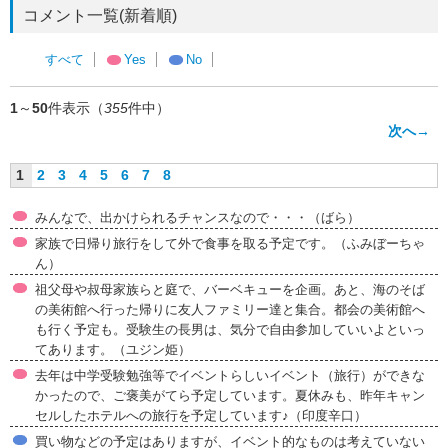
コメント一覧(新着順)
すべて
Yes
No
1
～
50
件表示（
355
件中）
次へ→
1
2
3
4
5
6
7
8
みんなで、出かけられるチャンスなので・・・（ばら）
家族で日帰り旅行をして外で食事を取る予定です。（ふみぼーちゃ
ん）
祖父母や叔母家族らと庭で、バーベキューを企画。あと、海のそば
の美術館へ行った帰りに友人ファミリー達と集合。都会の美術館へ
も行く予定も。受験生の長男は、気分で自由参加していいよといっ
てあります。（ユジン姫）
去年は中学受験勉強等でイベントらしいイベント（旅行）ができな
かったので、ご褒美がてら予定しています。夏休みも、昨年キャン
セルしたホテルへの旅行を予定しています♪（印度辛口）
買い物などの予定はありますが、イベント的なものは考えていない