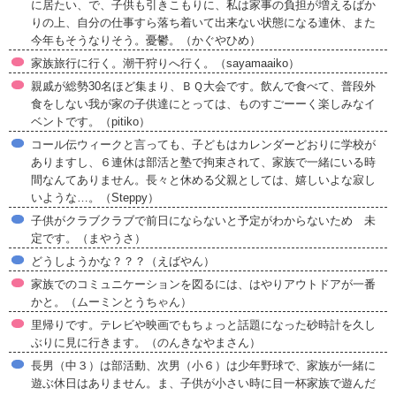
に居たい、で、子供も引きこもりに、私は家事の負担が増えるばか
りの上、自分の仕事すら落ち着いて出来ない状態になる連休、また
今年もそうなりそう。憂鬱。（かぐやひめ）
家族旅行に行く。潮干狩りへ行く。（sayamaaiko）
親戚が総勢30名ほど集まり、ＢＱ大会です。飲んで食べて、普段外
食をしない我が家の子供達にとっては、ものすごーーく楽しみなイ
ベントです。（pitiko）
コール伝ウィークと言っても、子どもはカレンダーどおりに学校が
ありますし、６連休は部活と塾で拘束されて、家族で一緒にいる時
間なんてありません。長々と休める父親としては、嬉しいよな寂し
いような…。（Steppy）
子供がクラブクラブで前日にならないと予定がわからないため 未
定です。（まやうさ）
どうしようかな？？？（えばやん）
家族でのコミュニケーションを図るには、はやりアウトドアが一番
かと。（ムーミンとうちゃん）
里帰りです。テレビや映画でもちょっと話題になった砂時計を久し
ぶりに見に行きます。（のんきなやまさん）
長男（中３）は部活動、次男（小６）は少年野球で、家族が一緒に
遊ぶ休日はありません。ま、子供が小さい時に目一杯家族で遊んだ