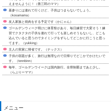
えませんように！（善三郎のママ）
墓参りには連れて行くけど、子供はつまらないでしょう。
（kosamama）
友人家族と焼肉をする予定です（かにゃん）
ゴールデンウィーク明けに体育祭があり、毎日練習で大変そう！練
習でクタクタの子供を連れて行っても楽しめそうもないし、どこも
込んでいると思うのでタイミングをずらしてどこかに行こうと思っ
てます。（yukking）
主人の実家に帰省です。（ナックス）
子供の宿題が多く、旅行は無理なので日帰りでどこかでかけたいで
す。（tennbinn）
毎年、ゴールデンウイークは国内旅行。全県制覇まであと少し。
（らぶりーママ）
メニュー