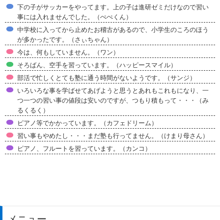
下の子がサッカーをやってます。上の子は進研ゼミだけなので習い
事には入れませんでした。（ぺぺくん）
中学校に入ってから止めたお稽古があるので、小学生のころのほう
が多かったです。（さぃちゃん）
今は、何もしていません。（ワン）
そろばん、空手を習っています。（ハッピースマイル）
部活で忙しくとても塾に通う時間がないようです。（サンジ）
いろいろな事を学ばせてあげようと思うとあれもこれもになり、一
つ一つの習い事の値段は安いのですが、つもり積もって・・・（み
るくるく）
ピアノ等でかかっています。（カフェドリーム）
習い事もやめたし・・・まだ塾も行ってません。（けまり母さん）
ピアノ、フルートを習っています。（カンコ）
メニュー