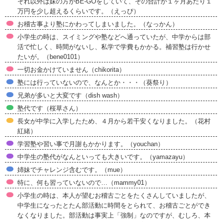
それ以外は妹の方がBE-GOをしていて、その合計が１ヶ月あたり１
万円を少し超えるくらいです。（えっぴ）
お稽古事より塾にかわってしまいました。（なっかん）
小学生の時は、スイミングや塾などへ通っていたが、中学からは部
活で忙しく、時間がないし、私学で学費もかかる。補習塾は行かせ
たいが。（bene0101）
一切お金かけていません（chikorita）
塾には行っていないので、なんとか・・・（葵祭り）
兄弟が多いと大変です（dish wash）
塾代です（桜草さん）
長女が中学に入学したため、４月から若干安くなりました。（花村
紅緒）
学習塾や習い事で月謝もかかります。（youchan）
中学生の塾代がなんといっても大きいです。（yamazayu）
姉妹でチャレンジ含むです。（mue）
特に、何も習っていないので…（mammy01）
小学生の時は、本人が望むお稽古ごとをたくさんしていましたが、
中学生になったとたん部活動に時間をとられて、お稽古ごとができ
なくなりました。部活動は事実上「強制」なのですが、むしろ、本