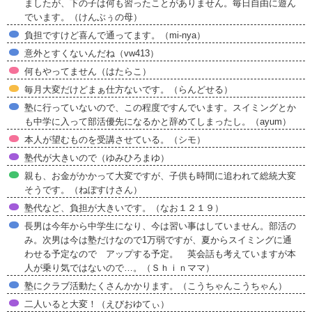
ましたが、下の子は何も習ったことがありません。毎日自由に遊ん
でいます。（けんぶぅの母）
負担ですけど喜んで通ってます。（mi-nya）
意外とすくないんだね（vw413）
何もやってません（はたらこ）
毎月大変だけどまぁ仕方ないです。（らんどせる）
塾に行っていないので、この程度ですんでいます。スイミングとか
も中学に入って部活優先になるかと辞めてしまったし。（ayum）
本人が望むものを受講させている。（シモ）
塾代が大きいので（ゆみひろまゆ）
親も、お金がかかって大変ですが、子供も時間に追われて総統大変
そうです。（ねぼすけさん）
塾代など、負担が大きいです。（なお１２１９）
長男は今年から中学生になり、今は習い事はしていません。部活の
み。次男は今は塾だけなので1万弱ですが、夏からスイミングに通
わせる予定なので アップする予定。 英会話も考えていますが本
人が乗り気ではないので…。（Ｓｈｉｎママ）
塾にクラブ活動たくさんかかります。（こうちゃんこうちゃん）
二人いると大変！（えびおゆてぃ）