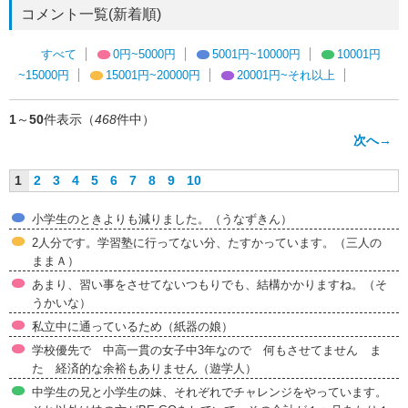
コメント一覧(新着順)
すべて
0円~5000円
5001円~10000円
10001円
~15000円
15001円~20000円
20001円~それ以上
1
～
50
件表示（
468
件中）
次へ→
1
2
3
4
5
6
7
8
9
10
小学生のときよりも減りました。（うなずきん）
2人分です。学習塾に行ってない分、たすかっています。（三人の
ままＡ）
あまり、習い事をさせてないつもりでも、結構かかりますね。（そ
うかいな）
私立中に通っているため（紙器の娘）
学校優先で 中高一貫の女子中3年なので 何もさせてません ま
た 経済的な余裕もありません（遊学人）
中学生の兄と小学生の妹、それぞれでチャレンジをやっています。