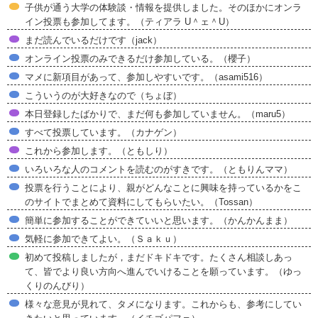
子供が通う大学の体験談・情報を提供しました。そのほかにオンラ
イン投票も参加してます。（ティアラ U＾ェ＾U）
まだ読んでいるだけです（jack）
オンライン投票のみできるだけ参加している。（櫻子）
マメに新項目があって、参加しやすいです。（asami516）
こういうのが大好きなので（ちょぼ）
本日登録したばかりで、まだ何も参加していません。（maru5）
すべて投票しています。（カナゲン）
これから参加します。（ともしり）
いろいろな人のコメントを読むのがすきです。（ともりんママ）
投票を行うことにより、親がどんなことに興味を持っているかをこ
のサイトでまとめて資料にしてもらいたい。（Tossan）
簡単に参加することができていいと思います。（かんかんまま）
気軽に参加できてよい。（Ｓａｋｕ）
初めて投稿しましたが，まだドキドキです。たくさん相談しあっ
て、皆でより良い方向へ進んでいけることを願っています。（ゆっ
くりのんびり）
様々な意見が見れて、タメになります。これからも、参考にしてい