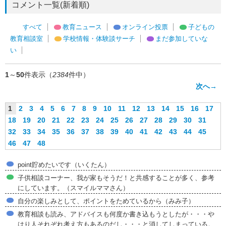
コメント一覧(新着順)
すべて
教育ニュース
オンライン投票
子どもの
教育相談室
学校情報・体験談サーチ
まだ参加していな
い
1
～
50
件表示（
2384
件中）
次へ→
1
2
3
4
5
6
7
8
9
10
11
12
13
14
15
16
17
18
19
20
21
22
23
24
25
26
27
28
29
30
31
32
33
34
35
36
37
38
39
40
41
42
43
44
45
46
47
48
point貯めたいです（いくたん）
子供相談コーナー、我が家もそうだ！と共感することが多く、参考
にしています。（スマイルママさん）
自分の楽しみとして、ポイントをためているから（みみ子）
教育相談も読み、アドバイスも何度か書き込もうとしたが・・・や
はり人それぞれ考え方もあるのだし・・・と消してしまっている。