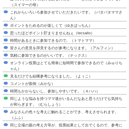
（スイマーの母）
これからいろいろ参加させていただきたいです。（パタパタママさ
ん）
ポイントをためるのが楽しくて（ゆきぱっちん）
思ったほどポイント貯まりませんねぇ（tecsaito）
時間があるときに参加できるので。（トマトママ）
皆さんの意見を拝見するのが参考になります。（アルフィン）
気軽に参加できるのがいいです。（ナックス）
オンライン投票はとても簡単に短時間で参加できるので（みゅりち
ゃん）
見るだけでも結構参考になりました。（よぅこ）
コメントが面倒（みかな）
時間もかからないし、参加しやすいです。（４ハハ）
同じような悩みを持つママ達がいるんだなあと思うだけでも気持ち
が和らぎます。（むらしょう）
みなさんの色々な考えに触れることができ、考えさせられます。
（ふふ）
同じ立場の親の考え方等が、投票結果として出でくるので、参考に