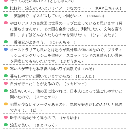
行ってみたい国の1つ（としちゃんぺ）
比較的、治安がいいというイメージなので・・・（KAME.ちゃん）
英語圏で、ギスギスしていない国がいい。（kaowata）
やはりアメリカ合衆国は世界のトップに立っていると思います（腑
に落ちませんが）。その国を全身で感じ、判断したい。文句を言う
前に、まずはどんな人たちなのかを知りたい。（ひよこあたま）
一番治安がよさそう。（にゃんちゅー）
オーストラリアも良いとは思うが紫外線の強い国なので、ブリティ
ッシュイングリッシュを習得と、スコットランドの素晴らしい景色
を満喫してもらいたいです。（ぶどうさん）
寒いのが苦手な私常夏の国ハワイ素敵です（れそ）
暮らしやすいと聞いていますからね！（じょんた）
自分が行ったことがあるので。（タカピッピ）
治安もいいし、他の国に比べれば、日本人にとって過ごしやすいと
聞いたので。（スーとケロ）
犯罪が少ないイメージがあるのと、気候が好きだしのんびりと勉強
できそう。（ピー）
医学の進歩が全く違うので。（かりゆま）
治安が良い。（さとぺっく）