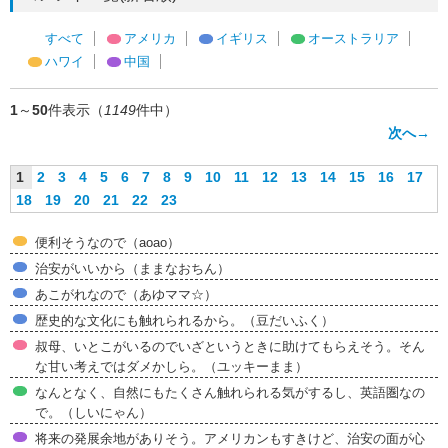
すべて
アメリカ
イギリス
オーストラリア
ハワイ
中国
1
～
50
件表示（
1149
件中）
次へ→
1
2
3
4
5
6
7
8
9
10
11
12
13
14
15
16
17
18
19
20
21
22
23
便利そうなので（aoao）
治安がいいから（ままなおちん）
あこがれなので（あゆママ☆）
歴史的な文化にも触れられるから。（豆だいふく）
叔母、いとこがいるのでいざというときに助けてもらえそう。そん
な甘い考えではダメかしら。（ユッキーまま）
なんとなく、自然にもたくさん触れられる気がするし、英語圏なの
で。（しいにゃん）
将来の発展余地がありそう。アメリカンもすきけど、治安の面が心