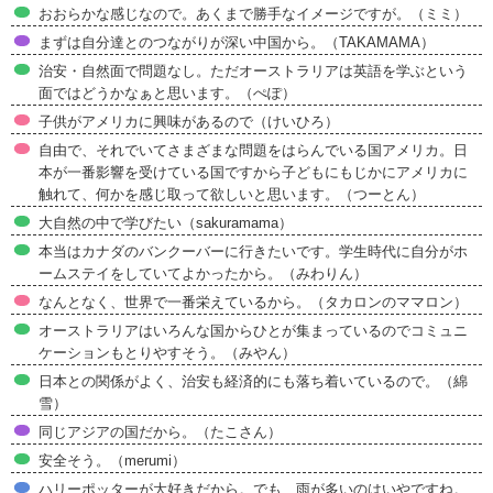
おおらかな感じなので。あくまで勝手なイメージですが。（ミミ）
まずは自分達とのつながりが深い中国から。（TAKAMAMA）
治安・自然面で問題なし。ただオーストラリアは英語を学ぶという
面ではどうかなぁと思います。（ぺぽ）
子供がアメリカに興味があるので（けいひろ）
自由で、それでいてさまざまな問題をはらんでいる国アメリカ。日
本が一番影響を受けている国ですから子どもにもじかにアメリカに
触れて、何かを感じ取って欲しいと思います。（つーとん）
大自然の中で学びたい（sakuramama）
本当はカナダのバンクーバーに行きたいです。学生時代に自分がホ
ームステイをしていてよかったから。（みわりん）
なんとなく、世界で一番栄えているから。（タカロンのママロン）
オーストラリアはいろんな国からひとが集まっているのでコミュニ
ケーションもとりやすそう。（みやん）
日本との関係がよく、治安も経済的にも落ち着いているので。（綿
雪）
同じアジアの国だから。（たこさん）
安全そう。（merumi）
ハリーポッターが大好きだから。でも、雨が多いのはいやですね。