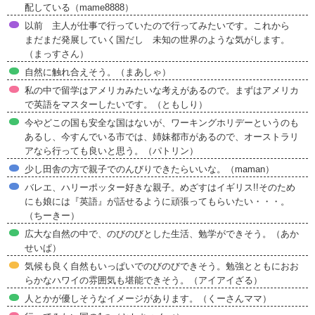
配している（mame8888）
以前 主人が仕事で行っていたので行ってみたいです。これから
まだまだ発展していく国だし 未知の世界のような気がします。
（まっすさん）
自然に触れ合えそう。（まあしゃ）
私の中で留学はアメリカみたいな考えがあるので。まずはアメリカ
で英語をマスターしたいです。（ともしり）
今やどこの国も安全な国はないが、ワーキングホリデーというのも
あるし、今すんでいる市では、姉妹都市があるので、オーストラリ
アなら行っても良いと思う。（パトリン）
少し田舎の方で親子でのんびりできたらいいな。（maman）
バレエ、ハリーポッター好きな親子。めざすはイギリス!!そのため
にも娘には『英語』が話せるように頑張ってもらいたい・・・。
（ちーきー）
広大な自然の中で、のびのびとした生活、勉学ができそう。（あか
せいぱ）
気候も良く自然もいっぱいでのびのびできそう。勉強とともにおお
らかなハワイの雰囲気も堪能できそう。（アイアイざる）
人とかが優しそうなイメージがあります。（くーさんママ）