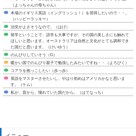
（よっちゃんの母ちゃん）
本場のイギリス英語（イングリッシュ！）を習得したいので・・。
（ハッピーラッキー）
治安がよさそうなので。（はげ）
留学ということで、語学も大事ですが、その国の美しさにも触れて
ほしいと思います。オーストラリアは自然と文化がとても調和でき
た国だと思います。（けいゆう）
のんびりしていそう（G）
暖かい国でのんびり親子で勉強したみたいですね・・（よろぴく）
コアラを抱っこしたい（歩っ歩）
英語をマスターさせたいし、やはり初めはアメリカかなと思いま
す。（ケム）
私が、昔から、憧れていた国だから。（はてなっち）
メニュー