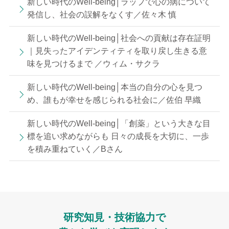
新しい時代のWell-being│ラップで心の病について
発信し、​​社会の誤解​​​​を​​なくす​／佐々木 慎
新しい時代のWell-being│社会への貢献は存在証明
｜見失ったアイデンティティを取り戻し生きる意
味を見つけるまで ／ウィム・サクラ
新しい時代のWell-being│本当の自分の心を見つ
め、誰もが幸せを感じられる社会に／佐伯 早織
新しい時代のWell-being│「創薬」という大きな目
標を追い求めながらも 日々の成長を大切に、一歩
を積み重ねていく／Bさん
研究知見・技術協力で