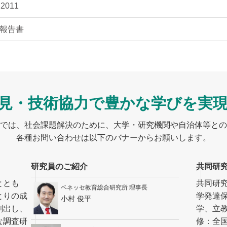
011
 報告書
見・技術協力で
豊かな学びを実
では、社会課題解決のために、大学・研究機関や自治体等との
各種お問い合わせは以下のバナーからお願いします。
研究員のご紹介
共同研
ととも
共同研
ベネッセ教育総合研究所 理事長
とりの成
学発達
小村 俊平
創出し、
学、立
な調査研
修：全