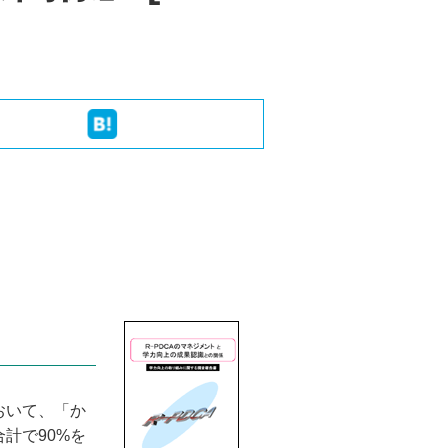
おいて、「か
計で90%を