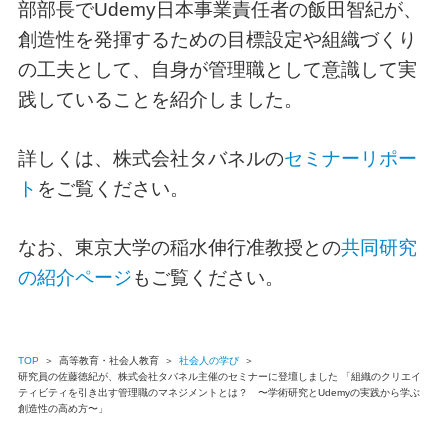
部部長でUdemy日本事業責任者の飯田智紀が、
創造性を発揮するための目標設定や組織づくり
の工夫として、自身が管理職として意識して実
践していることを紹介しました。
詳しくは、株式会社タバネルの
セミナーリポー
ト
をご覧ください。
なお、東京大学の稲水伸行准教授との
共同研究
の紹介ページ
もご覧ください。
TOP
＞
高等教育・社会人教育
＞
社会人の学び
＞
研究員の佐藤徳紀が、株式会社タバネル主催のセミナーに登壇しました 「組織のクリエイ
ティビティを引き出す管理職のマネジメントとは？ 〜学術研究とUdemyの実践から学ぶ
創造性の高め方〜」