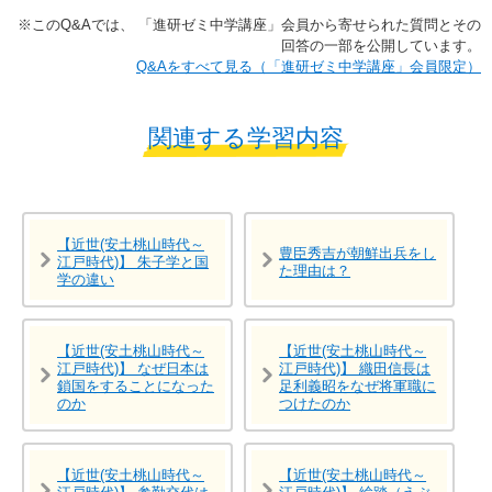
※​このQ&Aでは、​ 「進研ゼミ中学講座」​会員から寄せられた質問とその
回答の一部を公開しています。​
​​Q&Aをすべて見る（「進研ゼミ中学講座」会員限定）
関連する学習内容
【近世(安土桃山時代～
豊臣秀吉が朝鮮出兵をし
江戸時代)】 朱子学と国
た理由は？
学の違い
【近世(安土桃山時代～
【近世(安土桃山時代～
江戸時代)】 なぜ日本は
江戸時代)】 織田信長は
鎖国をすることになった
足利義昭をなぜ将軍職に
のか
つけたのか
【近世(安土桃山時代～
【近世(安土桃山時代～