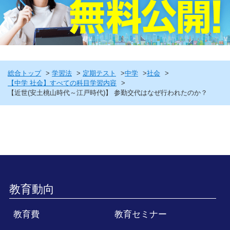
総合トップ
学習法
定期テスト
中学
社会
【中学 社会】すべての科目学習内容
【近世(安土桃山時代～江戸時代)】 参勤交代はなぜ行われたのか？
教育動向
教育費
教育セミナー