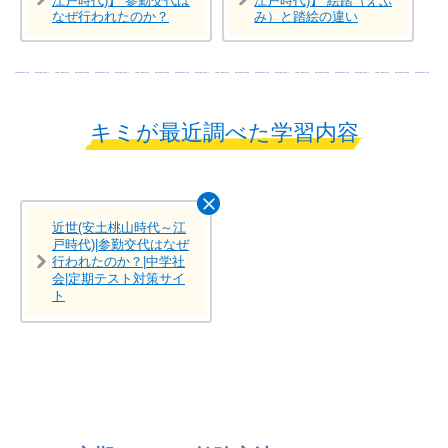
江戸時代)】 参勤交代は
江戸時代)】 絵踏（えぶ
なぜ行われたのか？
み）と踏絵の違い
キミが最近調べた学習内容
近世(安土桃山時代～江
戸時代)|参勤交代はなぜ
行われたのか？|中学社
会|定期テスト対策サイ
ト