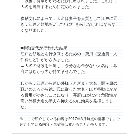
以後，将軍がかわるたびに出されました。これは，
大名を統制するために定められました。
参勤交代によって，大名は妻子を人質として江戸に置
き，江戸と領地を1年ごとに行き来しなければならな
くなりました。
■参勤交代が行われた結果
江戸と領地とを行き来するための，費用（交通費，人
件費など）がかさみました。
→大名の財政を圧迫し，余分なお金がない大名は，幕
府にはむかう力が持てませんでした。
しかも，江戸から遠い外様（とざま）大名（関ヶ原の
戦いのころから徳川氏に従った大名）ほど移動にかか
る費用がかさむことになり，幕府にはむかう危険性が
高い外様大名の勢力を抑えるのに効果を発揮しまし
た。
ここで紹介している内容は2017年3月時点の情報です。ご
紹介している内容・名称等は変わることがあります。