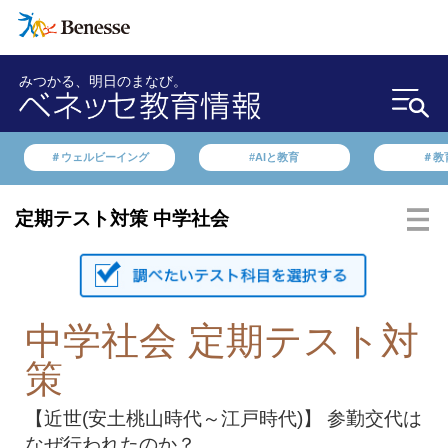
みつかる、明日のまなび。
＃ウェルビーイング
#AIと教育
＃教
定期テスト対策 中学社会
中学社会 定期テスト対
策
【近世(安土桃山時代～江戸時代)】 参勤交代は
なぜ行われたのか？