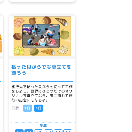
拾った貝がらで写真立てを
飾ろう
い
旅行先で拾った貝がらを使って工作
をしよう。世界にひとつだけのオリ
マ
ジナル写真立てなら、家に飾れて旅
を
行の記念にもなるよ。
日数
1日
3日
学年