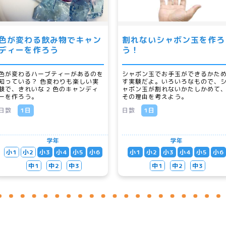
色が変わる飲み物でキャン
割れないシャボン玉を作ろ
ディーを作ろう
う！
色が変わるハーブティーがあるのを
シャボン玉でお手玉ができるかた
知っている？ 色変わりも楽しい実
す実験だよ。いろいろなもので、
験で、きれいな 2 色のキャンディ
ャボン玉が割れないかたしかめて
ーを作ろう。
その理由を考えよう。
日数
1日
日数
1日
学年
学年
小1
小2
小3
小4
小5
小6
小1
小2
小3
小4
小5
小6
中1
中2
中3
中1
中2
中3