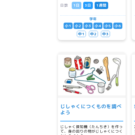
日数
1日
3日
1週間
学年
小1
小2
小3
小4
小5
小6
中1
中2
中3
じしゃくにつくものを調べ
よう
じしゃく探知機（たんちき）を作っ
て、身の回りの物がじしゃくにつく