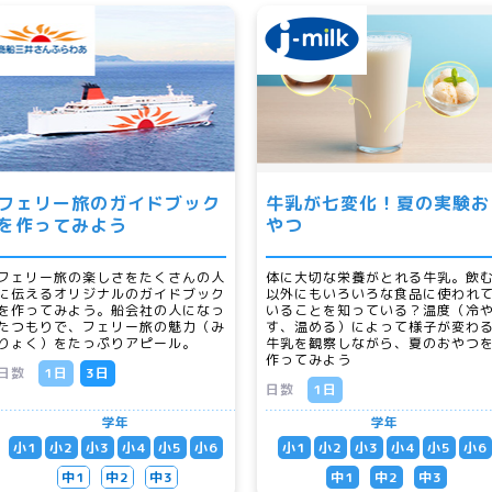
フェリー旅のガイドブック
牛乳が七変化！夏の実験お
を作ってみよう
やつ
フェリー旅の楽しさをたくさんの人
体に大切な栄養がとれる牛乳。飲
に伝えるオリジナルのガイドブック
以外にもいろいろな食品に使われ
を作ってみよう。船会社の人になっ
いることを知っている？温度（冷
たつもりで、フェリー旅の魅力（み
す、温める）によって様子が変わ
りょく）をたっぷりアピール。
牛乳を観察しながら、夏のおやつ
作ってみよう
日数
1日
3日
日数
1日
学年
学年
小1
小2
小3
小4
小5
小6
小1
小2
小3
小4
小5
小6
中1
中2
中3
中1
中2
中3