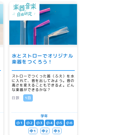
水とストローでオリジナル
楽器をつくろう！
む
ストローでつくった笛（ふえ）を水
て
に入れて、音を出してみよう。音の
や
高さを変えることもできるよ。どん
る
な楽器ができるかな？
を
日数
1日
学年
小1
小2
小3
小4
小5
小6
中1
中2
中3