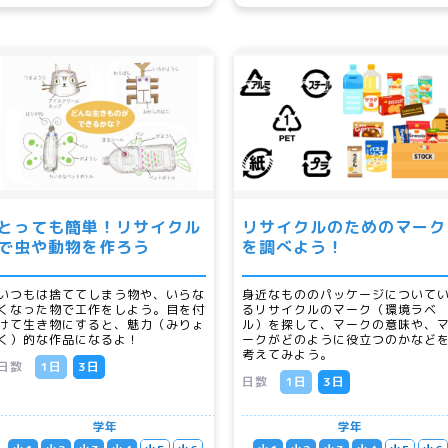
とっても簡単！リサイクル
リサイクルのためのマーク
で虫や動物を作ろう
を調べよう！
いつもは捨ててしまう物や、いらな
身近なもののパッケージについて
くなった物で工作をしよう。目を付
るリサイクルのマーク（環境ラベ
けて生き物にすると、魅力（みりょ
ル）を探して、マークの意味や、
く）的な作品になるよ！
ークがどのように役立つのかなど
考えてみよう。
日数
1日
3日
日数
1日
3日
学年
学年