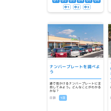
小1
小2
小3
小4
小5
小6
中1
中2
中3
ナンバープレートを調べよ
う
道で見かけるナンバープレートに注
目してみよう。どんなことがわかる
かな？
日数
1日