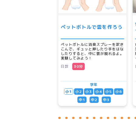
ペットボトルで雲を作ろう
ペットボトルに消臭スプレーを吹き
こんで、ギュッと押したり手をはな
したりすると、中に雲が現れるよ。
実験してみよう！
日数
30分
学年
小1
小2
小3
小4
小5
小6
中1
中2
中3