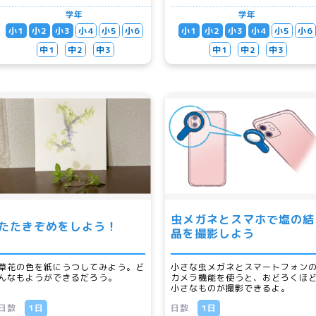
学年
学年
小1
小2
小3
小4
小5
小6
小1
小2
小3
小4
小5
小6
中1
中2
中3
中1
中2
中3
虫メガネとスマホで塩の結
たたきぞめをしよう！
晶を撮影しよう
草花の色を紙にうつしてみよう。ど
小さな虫メガネとスマートフォン
んなもようができるだろう。
カメラ機能を使うと、おどろくほ
小さなものが撮影できるよ。
日数
1日
日数
1日