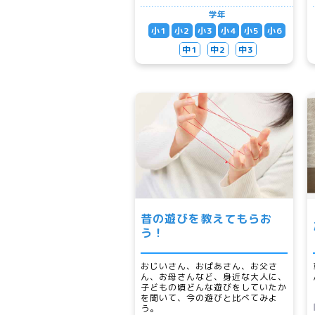
学年
小1
小2
小3
小4
小5
小6
中1
中2
中3
昔の遊びを教えてもらお
う！
おじいさん、おばあさん、お父さ
ん、お母さんなど、身近な大人に、
子どもの頃どんな遊びをしていたか
を聞いて、今の遊びと比べてみよ
う。