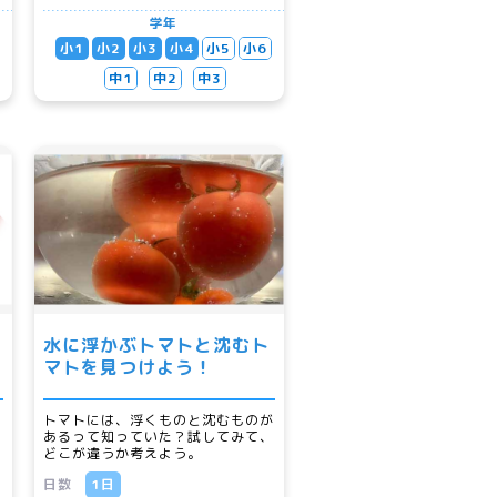
学年
小1
小2
小3
小4
小5
小6
中1
中2
中3
水に浮かぶトマトと沈むト
マトを見つけよう！
の
トマトには、浮くものと沈むものが
ど
あるって知っていた？試してみて、
どこが違うか考えよう。
日数
1日