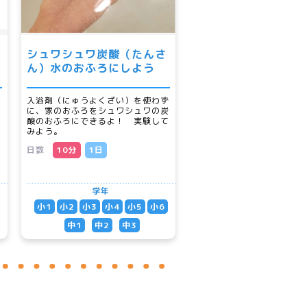
シュワシュワ炭酸（たんさ
ん）水のおふろにしよう
め
入浴剤（にゅうよくざい）を使わず
シ
に、家のおふろをシュワシュワの炭
、
酸のおふろにできるよ！ 実験して
みよう。
日数
10分
1日
学年
小1
小2
小3
小4
小5
小6
中1
中2
中3