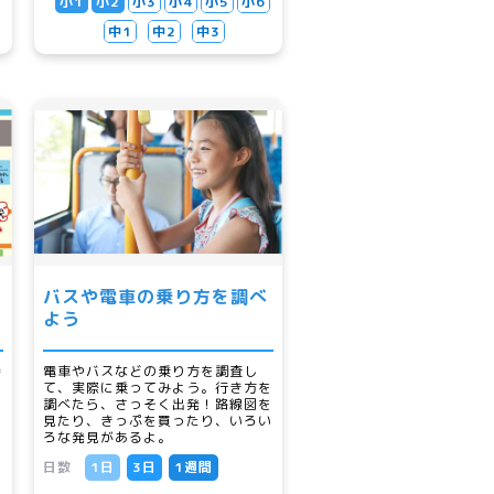
小1
小2
小3
小4
小5
小6
中1
中2
中3
バスや電車の乗り方を調べ
よう
時
電車やバスなどの乗り方を調査し
て、実際に乗ってみよう。行き方を
調べたら、さっそく出発！路線図を
つ
見たり、きっぷを買ったり、いろい
ろな発見があるよ。
日数
1日
3日
1週間