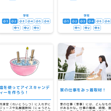
学年
学年
小1
小2
小3
小4
小5
小6
小1
小2
小3
小4
小5
小6
中1
中2
中3
中1
中2
中3
塩を使ってアイスキャンデ
家の仕事をみっ着取材！
ィーを作ろう！
冷凍室（れいとうしつ）に入れずに
家の仕事（家事）には、どんなも
ジュースや乳酸菌飲料（にゅうさん
があるかな。仕事の種類、時間、