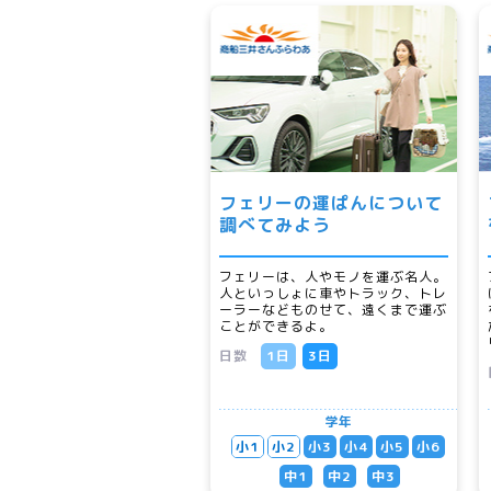
フェリーの運ぱんについて
調べてみよう
フェリーは、人やモノを運ぶ名人。
人といっしょに車やトラック、トレ
ーラーなどものせて、遠くまで運ぶ
ことができるよ。
日数
1日
3日
学年
小1
小2
小3
小4
小5
小6
中1
中2
中3