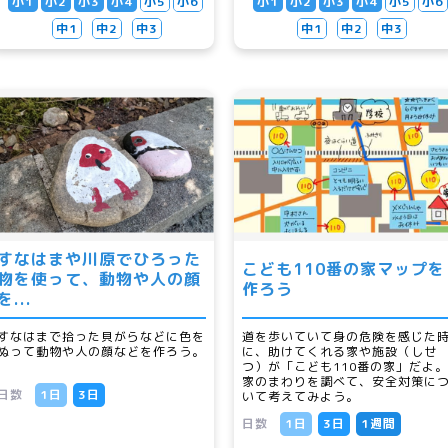
小1
小2
小3
小4
小5
小6
小1
小2
小3
小4
小5
小6
中1
中2
中3
中1
中2
中3
すなはまや川原でひろった
こども110番の家マップを
物を使って、動物や人の顔
作ろう
を...
すなはまで拾った貝がらなどに色を
道を歩いていて身の危険を感じた
ぬって動物や人の顔などを作ろう。
に、助けてくれる家や施設（しせ
つ）が「こども110番の家」だよ。
家のまわりを調べて、安全対策に
日数
1日
3日
いて考えてみよう。
日数
1日
3日
1週間