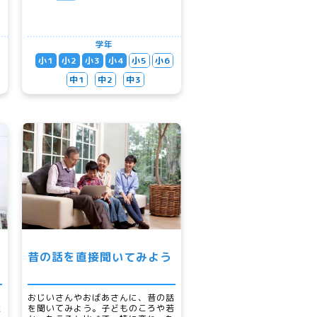
学年
小1
小2
小3
小4
小5
小6
中1
中2
中3
昔の話を直接聞いてみよう
の
おじいさんやおばあさんに、昔の話
誰
を聞いてみよう。子どものころや若