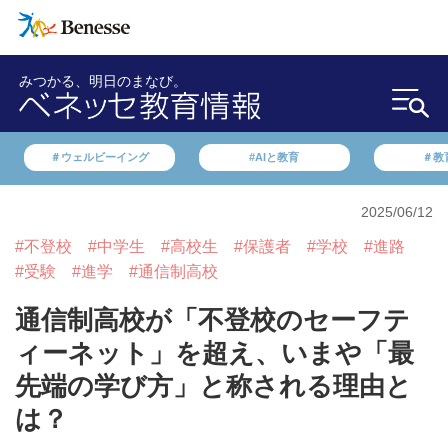
みつかる、明日のまなび。
＃ウェルビーイング
#AIと教育
＃教
2025/06/12
#不登校
#中学生
#高校生
#保護者
#学校
#進路
#受験
#進学
#通信制高校
通信制高校が「不登校のセーフテ
ィーネット」を超え、いまや「最
先端の学び方」と称される理由と
は？